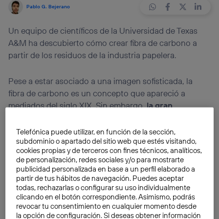
Pablo G. Bejerano
Un equipo de científicos de la Universidad de Texas
A&M ha descubierto cómo crear fibra de carbono a
partir de los residuos de la industria papelera.
Pese a estar asociado a una imagen sofisticada, la
fibra de carbono es un concepto que apareció a
mediados del siglo XIX. Sin embargo,
la gran
dificultad para producir este material
lo relega a
usos muy específicos. Y es que si no se puede alcanzar
Telefónica puede utilizar, en función de la sección,
subdominio o apartado del sitio web que estés visitando,
una calidad notable en la fabricación del compuesto
cookies propias y de terceros con fines técnicos, analíticos,
no merece la pena hacerlo. En este caso las
de personalización, redes sociales y/o para mostrarte
cualidades de la fibra se devalúan y no tiene las
publicidad personalizada en base a un perfil elaborado a
mismas aplicaciones de las que normalmente se
partir de tus hábitos de navegación. Puedes aceptar
todas, rechazarlas o configurar su uso individualmente
presume.
clicando en el botón correspondiente. Asimismo, podrás
revocar tu consentimiento en cualquier momento desde
la opción de configuración. Si deseas obtener información
En un principio, cuando apareció la fibra de carbono