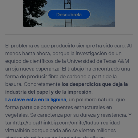
Si utilizas una
conexión de banda ancha
(p. ej., Wi-Fi),
el marketing o análisis se realizará en función de las
actividades de navegación de los miembros del hogar
que hayan dado su consentimiento.
Si utilizas
datos móviles
, el marketing será más
personalizado, ya que se basará únicamente en la
El problema es que producirlo siempre ha sido caro. Al
navegación del usuario del móvil.
menos hasta ahora, porque la investigación de un
Puedes gestionar los consentimientos Utiq seleccionando
“Administrar Utiq” en la parte inferior de esta página web o
equipo de científicos de la Universidad de Texas A&M
visitando el
portal de privacidad de Utiq
arroja nueva esperanza. El trabajo ha encontrado una
(“consenthub”)
. Para más información, consulta
forma de producir fibra de carbono a partir de la
la
política de privacidad de Utiq
.
basura. Concretamente
los desperdicios que deja la
industria del papel y de la impresión
.
La clave está en la lignina
, un polímero natural que
forma parte de componentes estructurales en
vegetales. Se caracteriza por su dureza y resistencia. Y
tamhttp://blogthinkbig.com/onlife/ludus-realidad-
virtualbién porque cada año se vierten millones
cientos de millones de toneladas de ella en