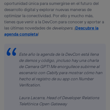
oportunidad única para sumergirse en el futuro del
navegación del usuario del móvil.
desarrollo digital y explorar nuevas maneras de
Puedes gestionar los consentimientos Utiq seleccionando
“Administrar Utiq” en la parte inferior de esta página web o
optimizar la conectividad. Por ello y mucho más,
visitando el
portal de privacidad de Utiq
tienes que venir a la DevCon para conocer y aportar a
(“consenthub”)
. Para más información, consulta
las últimas novedades de
developers
. ¡
Descubre la
la
política de privacidad de Utiq
.
agenda completa
!
Este año la agenda de la DevCon está llena
de demos y código, ¡incluso hay una charla
de Camara GPT! Me enorgullece subirme al
escenario con Cabify para mostrar cómo han
hecho el registro de su app con Number
Verification.
Laura Lacarra, Head of Developer Relations
Telefónica Open Gateway