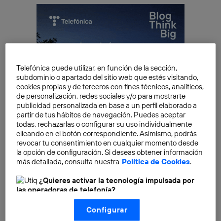
Telefónica puede utilizar, en función de la sección,
subdominio o apartado del sitio web que estés visitando,
cookies propias y de terceros con fines técnicos, analíticos,
de personalización, redes sociales y/o para mostrarte
publicidad personalizada en base a un perfil elaborado a
partir de tus hábitos de navegación. Puedes aceptar
todas, rechazarlas o configurar su uso individualmente
clicando en el botón correspondiente. Asimismo, podrás
revocar tu consentimiento en cualquier momento desde
la opción de configuración. Si deseas obtener información
más detallada, consulta nuestra
Política de Cookies
.
¿Quieres activar la tecnología impulsada por
¿Qué te encontrarás en la Open
las operadoras de telefonía?
Gateway DevCon 2025?
Nosotros, Telefónica S.A., utilizamos la tecnología Utiq para
Configurar
realizar nuestras acciones de marketing digital o análisis
Open Gateway DevCon 2025 no es solo una
(como se describe en este aviso de consentimiento)