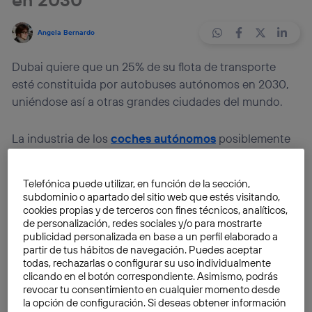
Angela Bernardo
Dubai quiere que un 25% de su flota de transporte
esté constituida por autobuses autónomos en 2030,
uniéndose así a otras grandes ciudades del mundo.
La industria de los
coches autónomos
posiblemente
sea uno de los sectores con mayor proyección de
futuro. Y sus avances cambiarán la vida de
Telefónica puede utilizar, en función de la sección,
conductores y pasajeros. Como ejemplo vale
subdominio o apartado del sitio web que estés visitando,
mencionar el trabajo desarrollado tanto desde
cookies propias y de terceros con fines técnicos, analíticos,
de personalización, redes sociales y/o para mostrarte
compañías privadas como Tesla como desde
publicidad personalizada en base a un perfil elaborado a
entidades públicas. Aunque solemos relacionar este
partir de tus hábitos de navegación. Puedes aceptar
tipo de desarrollos tecnológicos con un automóvil
todas, rechazarlas o configurar su uso individualmente
clicando en el botón correspondiente. Asimismo, podrás
que no tendremos que dirigir a medio o largo plazo, lo
revocar tu consentimiento en cualquier momento desde
cierto es que esta industria también transformará el
la opción de configuración. Si deseas obtener información