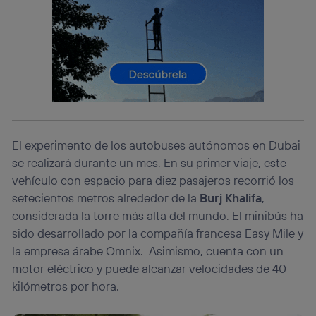
Si utilizas una
conexión de banda ancha
(p. ej., Wi-Fi),
el marketing o análisis se realizará en función de las
actividades de navegación de los miembros del hogar
que hayan dado su consentimiento.
Si utilizas
datos móviles
, el marketing será más
personalizado, ya que se basará únicamente en la
navegación del usuario del móvil.
Puedes gestionar los consentimientos Utiq seleccionando
“Administrar Utiq” en la parte inferior de esta página web o
El experimento de los autobuses autónomos en Dubai
visitando el
portal de privacidad de Utiq
(“consenthub”)
. Para más información, consulta
se realizará durante un mes. En su primer viaje, este
la
política de privacidad de Utiq
.
vehículo con espacio para diez pasajeros recorrió los
setecientos metros alrededor de la
Burj Khalifa
,
considerada la torre más alta del mundo. El minibús ha
sido desarrollado por la compañía francesa Easy Mile y
la empresa árabe Omnix. Asimismo, cuenta con un
motor eléctrico y puede alcanzar velocidades de 40
kilómetros por hora.