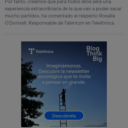
información de la cuenta de cliente de
Por tanto, creemos que para todos ellos será una
telecomunicaciones vinculada a la conexión que utilizas
experiencia extraordinaria de la que van a poder sacar
(p. ej., número de teléfono móvil).
mucho partido», ha comentado al respecto Rosalía
Este identificador se asigna a la conexión de internet, por
O’Donnell, Responsable de Talentum en Telefónica.
lo que cualquier persona que conecte su dispositivo y
consienta el uso de la tecnología recibirá el mismo
identificador. Típicamente:
Si utilizas una
conexión de banda ancha
(p. ej., Wi-Fi),
el marketing o análisis se realizará en función de las
actividades de navegación de los miembros del hogar
que hayan dado su consentimiento.
Si utilizas
datos móviles
, el marketing será más
personalizado, ya que se basará únicamente en la
navegación del usuario del móvil.
Puedes gestionar los consentimientos Utiq seleccionando
“Administrar Utiq” en la parte inferior de esta página web o
visitando el
portal de privacidad de Utiq
(“consenthub”)
. Para más información, consulta
la
política de privacidad de Utiq
.