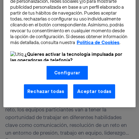
propuestas originales, frescas y creativas. Aptitudes y
de personalización, redes sociales y/o para mostrarte
publicidad personalizada en base a un perfil elaborado a
actitudes, estas serán dos de las claves principales del
partir de tus hábitos de navegación. Puedes aceptar
encuentro, y en base a ellas tendrá que competir el
todas, rechazarlas o configurar su uso individualmente
talento joven más creativo.
clicando en el botón correspondiente. Asimismo, podrás
revocar tu consentimiento en cualquier momento desde
la opción de configuración. Si deseas obtener información
«Este Hackathon de Marketing y Comunicación encaja
más detallada, consulta nuestra
Política de Cookies
.
a la perfección con la filosofía de Talentum por ser una
¿Quieres activar la tecnología impulsada por
iniciativa que claramente contribuye a la promoción
las operadoras de telefonía?
del talento de los jóvenes y muy especialmente de sus
Nosotros, Telefónica S.A., utilizamos la tecnología Utiq para
soft-skills. Somos conscientes de la importancia de las
Configurar
realizar nuestras acciones de marketing digital o análisis
habilidades en su desarrollo profesional, por ello,
(como se describe en este aviso de consentimiento)
basadas en tu navegación en nuestra(s) web(s)
desde Talentum, estamos poniendo mucho foco en
listadas
aquí
(solo cuando utilizas una
conexión a
Rechazar todas
Aceptar todas
contribuir a su mejora a través de diferentes
internet habilitada
, proporcionada por una de las
operadoras de telefonía participantes, y otorgas tu
programas y de iniciativas como esta. Para resolver su
consentimiento en cada página web).
reto, los equipos particiantes van a tener la
La tecnología Utiq está diseñada con la privacidad como
oportunidad de trabajar en diferentes habilidades
prioridad ofreciéndote elección y control.
clave como comunicación, resolución de un reto en
La tecnología utiliza un identificador cifrado creado por tu
un entorno de presión, trabajo en equipo, liderezgo…
operadora de telefonía
, utilizando tu dirección IP y otra