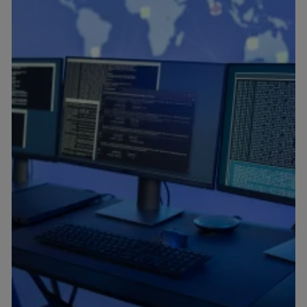
información de la cuenta de cliente de
telecomunicaciones vinculada a la conexión que utilizas
(p. ej., número de teléfono móvil).
Este identificador se asigna a la conexión de internet, por
lo que cualquier persona que conecte su dispositivo y
consienta el uso de la tecnología recibirá el mismo
identificador. Típicamente:
Si utilizas una
conexión de banda ancha
(p. ej., Wi-Fi),
el marketing o análisis se realizará en función de las
actividades de navegación de los miembros del hogar
que hayan dado su consentimiento.
Si utilizas
datos móviles
, el marketing será más
personalizado, ya que se basará únicamente en la
navegación del usuario del móvil.
Puedes gestionar los consentimientos Utiq seleccionando
“Administrar Utiq” en la parte inferior de esta página web o
visitando el
portal de privacidad de Utiq
(“consenthub”)
. Para más información, consulta
la
política de privacidad de Utiq
.