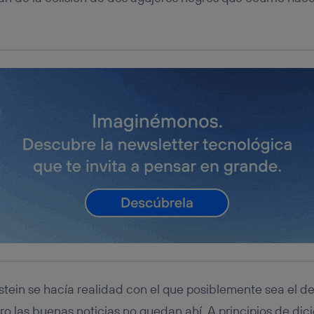
stein se hacía realidad con el que posiblemente sea el 
ero las buenas noticias no quedan ahí. A principios de dic