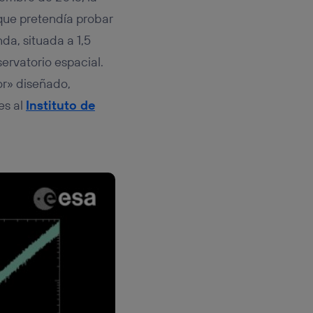
 que pretendía probar
da, situada a 1,5
servatorio espacial.
or» diseñado,
es al
Instituto de