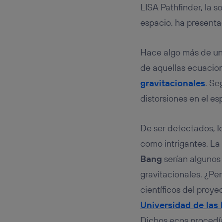
Este iden
LISA Pathfinder, la 
conecte s
Típicame
espacio, ha presenta
Si util
realiz
Hace algo más de un
hayan 
Si util
de aquellas ecuacione
únicam
gravitacionales
. Se
Puedes ge
distorsiones en el e
inferior 
Para más 
De ser detectados, l
como intrigantes. La 
Bang
serían algunos
gravitacionales. ¿Pe
científicos del proy
Universidad de las 
Dichos ecos procedía