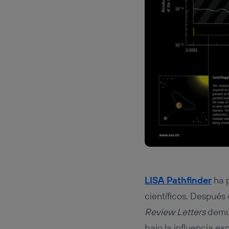
LISA Pathfinder
ha p
científicos. Después
Review Letters
demue
bajo la influencia ex