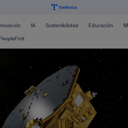
nnovación
IA
Sostenibilidad
Educación
M
PeopleFirst