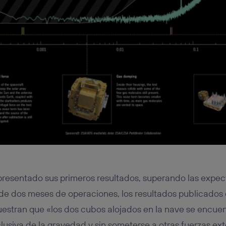
resentado sus primeros resultados, superando las expect
 de dos meses de operaciones, los resultados publicados 
stran que «los dos cubos alojados en la nave se encuent
clusiva de la gravedad y sin someterse a otras fuerzas ex