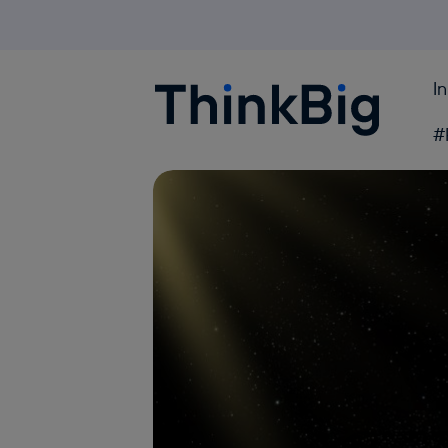
I
Blogthinkbig.com
#