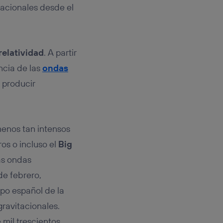
rsona que
tacionales desde el
tificador.
sis se
 hogar que
relatividad
. A partir
sará
encia de las
ondas
 producir
n la parte
onsenthub”)
.
menos tan intensos
os o incluso el
Big
as ondas
de febrero,
ipo español de la
gravitacionales.
 mil trescientos