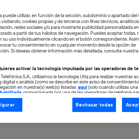
a puede utilizar, en función de la sección, subdominio o apartado del 
 visitando, cookies propias y de terceros con fines técnicos, analíticos
zación, redes sociales y/o para mostrarte publicidad personalizada e
aborado a partir de tus hábitos de navegación. Puedes aceptar todas, 
r su uso individualmente clicando en el botón correspondiente. Asi
evocar tu consentimiento en cualquier momento desde la opción de
 CATEGORÍA
3 min
ción. Si deseas obtener información más detallada, consulta nuestra
cto espacial para detect
uieres activar la tecnología impulsada por las operadoras de te
 Telefónica S.A., utilizamos la tecnología Utiq para realizar nuestras a
ionales presenta sus pr
 digital o análisis (como se describe en este aviso de consentimient
egación en nuestra(s) web(s) listadas
aquí
(solo cuando utilizas una
 habilitada
, proporcionada por una de las operadoras de telefonía par
os
tu consentimiento en cada página web).
igurar
Rechazar todas
Acept
ogía Utiq está diseñada con la privacidad como prioridad ofreciéndot
ogía utiliza un identificador cifrado creado por tu
operadora de tele
o tu dirección IP y otra información de la cuenta de cliente de telec
 a la conexión que utilizas (p. ej., número de teléfono móvil).