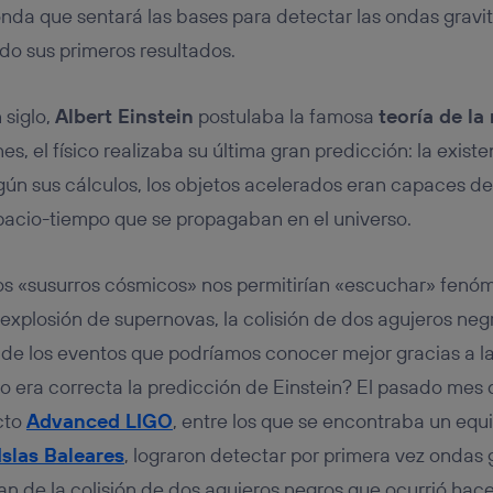
tificador se asigna a la conexión de internet, por lo que cualquier pe
sonda que sentará las bases para detectar las ondas gravi
u dispositivo y consienta el uso de la tecnología recibirá el mismo iden
nte:
do sus primeros resultados.
izas una
conexión de banda ancha
(p. ej., Wi-Fi), el marketing o análi
ará en función de las actividades de navegación de los miembros del
 siglo,
Albert Einstein
postulaba la famosa
teoría de la 
dado su consentimiento.
izas
datos móviles
, el marketing será más personalizado, ya que se ba
s, el físico realizaba su última gran predicción: la exist
ente en la navegación del usuario del móvil.
gún sus cálculos, los objetos acelerados eran capaces de
stionar los consentimientos Utiq seleccionando “Administrar Utiq” e
spacio-tiempo que se propagaban en el universo.
de esta página web o visitando el
portal de privacidad de Utiq (“c
información, consulta la
política de privacidad de Utiq
.
os «susurros cósmicos» nos permitirían «escuchar» fenó
explosión de supernovas, la colisión de dos agujeros negr
 de los eventos que podríamos conocer mejor gracias a l
ro era correcta la predicción de Einstein? El pasado mes 
ecto
Advanced LIGO
, entre los que se encontraba un equ
Islas Baleares
, lograron detectar por primera vez ondas 
n de la colisión de dos agujeros negros que ocurrió hace