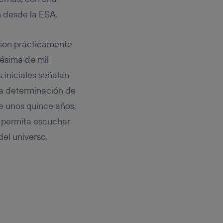
n desde la ESA.
 son prácticamente
nésima de mil
 iniciales señalan
la determinación de
e unos quince años,
 permita escuchar
el universo.