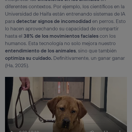
diferentes contextos. Por ejemplo, los científicos en la
Si utilizas
datos móviles
, el marketing será más
personalizado, ya que se basará únicamente en la
Universidad de Haifa están entrenando sistemas de IA
navegación del usuario del móvil.
para
detectar signos de incomodidad
en perros. Esto
Puedes gestionar los consentimientos Utiq seleccionando
lo hacen aprovechando su capacidad de compartir
“Administrar Utiq” en la parte inferior de esta página web o
hasta el
38% de los movimientos faciales
con los
visitando el
portal de privacidad de Utiq
humanos. Esta tecnología no solo mejora nuestro
(“consenthub”)
. Para más información, consulta
la
política de privacidad de Utiq
.
entendimiento de los animales
, sino que también
optimiza su cuidado.
Definitivamente, un ganar ganar
(Ha, 2025).