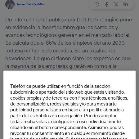
Javier Del Castillo
Un informe hecho público por Dell Technologies pone
en evidencia la incertidumbre que los cambios y
avances tecnológicos generan en el mercado laboral.
Se calcula que el 85% de los empleos del año 2030
todavía no han sido creados. Serán totalmente
novedosos. Lo que sí tienen claro los expertos es que
la mayoría de las empresas girarán en torno a la
tecnología.
Telefónica puede utilizar, en función de la sección,
Si se confirman las tendencias, la
actividad laboral
y
subdominio o apartado del sitio web que estés visitando,
las relaciones de los trabajadores con sus
cookies propias y de terceros con fines técnicos, analíticos,
de personalización, redes sociales y/o para mostrarte
empleadores van a cambiar de forma radical en las
publicidad personalizada en base a un perfil elaborado a
próximas décadas. La
inteligencia artificial
, la
partir de tus hábitos de navegación. Puedes aceptar
robótica
, la
realidad virtual
, los “
cloud
” – gestión de
todas, rechazarlas o configurar su uso individualmente
clicando en el botón correspondiente. Asimismo, podrás
datos fuera de los espacios físicos – y la
realidad
revocar tu consentimiento en cualquier momento desde
aumentada
ofreceran un panorama que en nada se