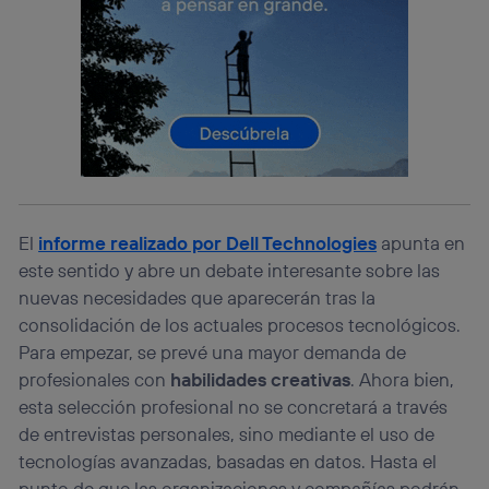
identificador. Típicamente:
Si utilizas una
conexión de banda ancha
(p. ej., Wi-Fi),
el marketing o análisis se realizará en función de las
actividades de navegación de los miembros del hogar
que hayan dado su consentimiento.
Si utilizas
datos móviles
, el marketing será más
personalizado, ya que se basará únicamente en la
navegación del usuario del móvil.
Puedes gestionar los consentimientos Utiq seleccionando
“Administrar Utiq” en la parte inferior de esta página web o
visitando el
portal de privacidad de Utiq
El
informe realizado por Dell Technologies
apunta en
(“consenthub”)
. Para más información, consulta
este sentido y abre un debate interesante sobre las
la
política de privacidad de Utiq
.
nuevas necesidades que aparecerán tras la
consolidación de los actuales procesos tecnológicos.
Para empezar, se prevé una mayor demanda de
profesionales con
habilidades creativas
. Ahora bien,
esta selección profesional no se concretará a través
de entrevistas personales, sino mediante el uso de
tecnologías avanzadas, basadas en datos. Hasta el
punto de que las organizaciones y compañías podrán