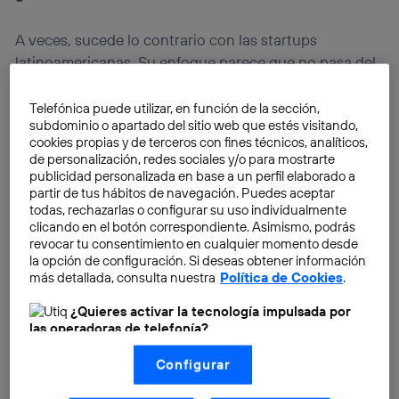
A veces, sucede lo contrario con las startups
latinoamericanas. Su enfoque parece que no pasa del
territorio local. Como mucho, alguna puede llegar a
mencionar que desea expandirse a países vecinos.
Telefónica puede utilizar, en función de la sección,
subdominio o apartado del sitio web que estés visitando,
Pero ese puede ser un camino justificado solamente
cookies propias y de terceros con fines técnicos, analíticos,
para empresas más tradicionales, que han montado
de personalización, redes sociales y/o para mostrarte
una estructura en físico o un servicio focalizado.
En el
publicidad personalizada en base a un perfil elaborado a
partir de tus hábitos de navegación. Puedes aceptar
caso de las startups no deberían existir limitaciones
todas, rechazarlas o configurar su uso individualmente
ni barreras geográficas
en un mundo globalizado
clicando en el botón correspondiente. Asimismo, podrás
como el de hoy. Por tanto, no veo el porqué de aspirar
revocar tu consentimiento en cualquier momento desde
la opción de configuración. Si deseas obtener información
solamente a clientes locales, cuando gracias a las
más detallada, consulta nuestra
Política de Cookies
.
nuevas tecnologías puedes conseguir clientes
internacionales al otro lado del mundo, y que podrían
¿Quieres activar la tecnología impulsada por
comprar tus productos a través de Internet.
las operadoras de telefonía?
Nosotros, Telefónica S.A., utilizamos la tecnología Utiq para
Configurar
realizar nuestras acciones de marketing digital o análisis
(como se describe en este aviso de consentimiento)
basadas en tu navegación en nuestra(s) web(s)