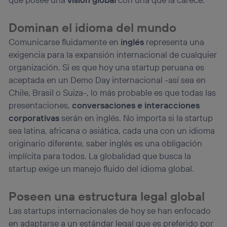
Puedes gestionar los consentimientos Utiq seleccionando
“Administrar Utiq” en la parte inferior de esta página web o
Dominan el idioma del mundo
visitando el
portal de privacidad de Utiq
Comunicarse fluidamente en
inglés
representa una
(“consenthub”)
. Para más información, consulta
la
política de privacidad de Utiq
.
exigencia para la expansión internacional de cualquier
organización. Si es que hoy una startup peruana es
aceptada en un Demo Day internacional -así sea en
Chile, Brasil o Suiza-, lo más probable es que todas las
presentaciones,
conversaciones e interacciones
corporativas
serán en inglés. No importa si la startup
sea latina, africana o asiática, cada una con un idioma
originario diferente, saber inglés es una obligación
implícita para todos. La globalidad que busca la
startup exige un manejo fluido del idioma global.
Poseen una estructura legal global
Las startups internacionales de hoy se han enfocado
en adaptarse a un estándar legal que es preferido por