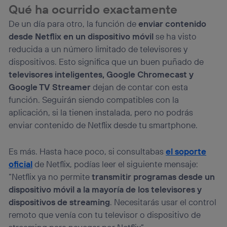
Si utilizas
datos móviles
, el marketing será más
Qué ha ocurrido exactamente
personalizado, ya que se basará únicamente en la
navegación del usuario del móvil.
De un día para otro, la función de
enviar contenido
Puedes gestionar los consentimientos Utiq seleccionando
desde Netflix en un dispositivo móvil
se ha visto
“Administrar Utiq” en la parte inferior de esta página web o
reducida a un número limitado de televisores y
visitando el
portal de privacidad de Utiq
dispositivos. Esto significa que un buen puñado de
(“consenthub”)
. Para más información, consulta
la
política de privacidad de Utiq
.
televisores inteligentes, Google Chromecast y
Google TV Streamer
dejan de contar con esta
función. Seguirán siendo compatibles con la
aplicación, si la tienen instalada, pero no podrás
enviar contenido de Netflix desde tu smartphone.
Es más. Hasta hace poco, si consultabas
el soporte
oficial
de Netflix, podías leer el siguiente mensaje:
“Netflix ya no permite
transmitir programas desde un
dispositivo móvil a la mayoría de los televisores y
dispositivos de streaming
. Necesitarás usar el control
remoto que venía con tu televisor o dispositivo de