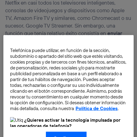
Netflix en casi todos los televisores inteligentes,
consolas de videojuegos y dispositivos como Apple
TV, Amazon Fire TV y similares, como Chromecast o su
sucesor, Google TV Streamer. Sin embargo, una
función que tenía relativo éxito consistía en
enviar
contenido desde Netflix
usando un teléfono móvil.
Ese contenido
se enviaba a un televisor compatible
Telefónica puede utilizar, en función de la sección,
con AirPlay o Google Cast
o a un dispositivo con
subdominio o apartado del sitio web que estés visitando,
cookies propias y de terceros con fines técnicos, analíticos,
Android TV instalado o similar.
de personalización, redes sociales y/o para mostrarte
publicidad personalizada en base a un perfil elaborado a
partir de tus hábitos de navegación. Puedes aceptar
todas, rechazarlas o configurar su uso individualmente
clicando en el botón correspondiente. Asimismo, podrás
revocar tu consentimiento en cualquier momento desde
la opción de configuración. Si deseas obtener información
más detallada, consulta nuestra
Política de Cookies
.
¿Quieres activar la tecnología impulsada por
las operadoras de telefonía?
Nosotros, Telefónica S.A., utilizamos la tecnología Utiq para