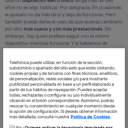
Que un
dispositivo electrónico
tenga más de diez
años no es algo habitual. Por desgracia. En ocasiones,
el aparato no da más de sí y deja de funcionar. Pero
también puede darse el caso de que quieras cambiarlo
por otro
más nuevo y con más prestaciones
. Sin
embargo, hay quien prefiere seguir con el mismo
dispositivo mientras funcione. Y si hablamos de
lectores de libros electrónicos, es algo habitual. De
manera que la decisión de Amazon no ha sentado muy
Telefónica puede utilizar, en función de la sección,
bien a quienes siguen con su Kindle de antes de 2012.
subdominio o apartado del sitio web que estés visitando,
cookies propias y de terceros con fines técnicos, analíticos,
de personalización, redes sociales y/o para mostrarte
publicidad personalizada en base a un perfil elaborado a
partir de tus hábitos de navegación. Puedes aceptar
todas, rechazarlas o configurar su uso individualmente
clicando en el botón correspondiente. Asimismo, podrás
revocar tu consentimiento en cualquier momento desde
la opción de configuración. Si deseas obtener información
más detallada, consulta nuestra
Política de Cookies
.
¿Quieres activar la tecnología impulsada por