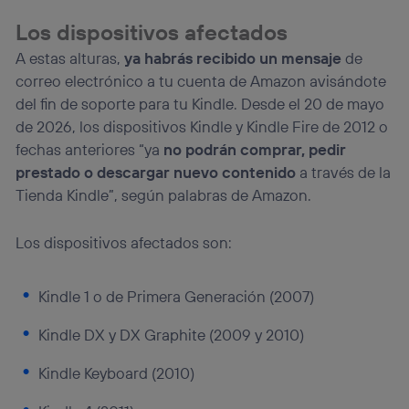
actividades de navegación de los miembros del hogar
Los dispositivos afectados
que hayan dado su consentimiento.
Si utilizas
datos móviles
, el marketing será más
A estas alturas,
ya habrás recibido un mensaje
de
personalizado, ya que se basará únicamente en la
correo electrónico a tu cuenta de Amazon avisándote
navegación del usuario del móvil.
del fin de soporte para tu Kindle. Desde el 20 de mayo
Puedes gestionar los consentimientos Utiq seleccionando
de 2026, los dispositivos Kindle y Kindle Fire de 2012 o
“Administrar Utiq” en la parte inferior de esta página web o
visitando el
portal de privacidad de Utiq
fechas anteriores “ya
no podrán comprar, pedir
(“consenthub”)
. Para más información, consulta
prestado o descargar nuevo contenido
a través de la
la
política de privacidad de Utiq
.
Tienda Kindle”, según palabras de Amazon.
Los dispositivos afectados son:
Kindle 1 o de Primera Generación (2007)
Kindle DX y DX Graphite (2009 y 2010)
Kindle Keyboard (2010)