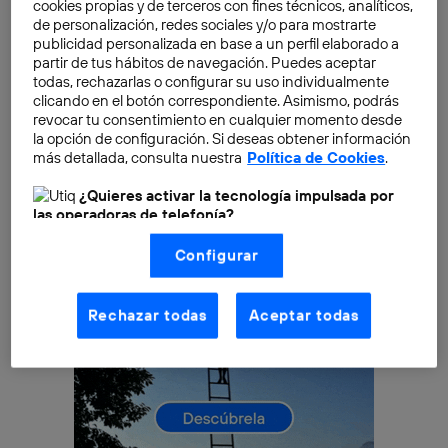
cookies propias y de terceros con fines técnicos, analíticos,
piezas de plástico, aún queda un largo camino por
de personalización, redes sociales y/o para mostrarte
recorrer. El plástico es una materia omnipresente, fácil
publicidad personalizada en base a un perfil elaborado a
partir de tus hábitos de navegación. Puedes aceptar
y barata de producir que, además, no se degrada con
todas, rechazarlas o configurar su uso individualmente
facilidad.
clicando en el botón correspondiente. Asimismo, podrás
revocar tu consentimiento en cualquier momento desde
la opción de configuración. Si deseas obtener información
más detallada, consulta nuestra
Política de Cookies
.
¿Quieres activar la tecnología impulsada por
las operadoras de telefonía?
Nosotros, Telefónica S.A., utilizamos la tecnología Utiq para
Configurar
realizar nuestras acciones de marketing digital o análisis
(como se describe en este aviso de consentimiento)
basadas en tu navegación en nuestra(s) web(s)
listadas
aquí
(solo cuando utilizas una
conexión a
Rechazar todas
Aceptar todas
internet habilitada
, proporcionada por una de las
operadoras de telefonía participantes, y otorgas tu
consentimiento en cada página web).
La tecnología Utiq está diseñada con la privacidad como
prioridad ofreciéndote elección y control.
La tecnología utiliza un identificador cifrado creado por tu