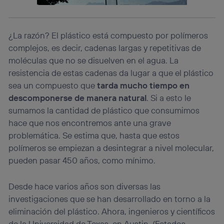
operadora de telefonía
, utilizando tu dirección IP y otra
información de la cuenta de cliente de
telecomunicaciones vinculada a la conexión que utilizas
(p. ej., número de teléfono móvil).
¿La razón? El plástico está compuesto por polímeros
Este identificador se asigna a la conexión de internet, por
complejos, es decir, cadenas largas y repetitivas de
lo que cualquier persona que conecte su dispositivo y
moléculas que no se disuelven en el agua. La
consienta el uso de la tecnología recibirá el mismo
identificador. Típicamente:
resistencia de estas cadenas da lugar a que el plástico
sea un compuesto que
tarda mucho tiempo en
Si utilizas una
conexión de banda ancha
(p. ej., Wi-Fi),
el marketing o análisis se realizará en función de las
descomponerse de manera natural
. Si a esto le
actividades de navegación de los miembros del hogar
sumamos la cantidad de plástico que consumimos
que hayan dado su consentimiento.
hace que nos encontremos ante una grave
Si utilizas
datos móviles
, el marketing será más
problemática. Se estima que, hasta que estos
personalizado, ya que se basará únicamente en la
navegación del usuario del móvil.
polímeros se empiezan a desintegrar a nivel molecular,
pueden pasar 450 años, como mínimo.
Puedes gestionar los consentimientos Utiq seleccionando
“Administrar Utiq” en la parte inferior de esta página web o
visitando el
portal de privacidad de Utiq
Desde hace varios años son diversas las
(“consenthub”)
. Para más información, consulta
la
política de privacidad de Utiq
.
investigaciones que se han desarrollado en torno a la
eliminación del plástico. Ahora, ingenieros y científicos
de la Universidad de Texas, en Austin, (Estados