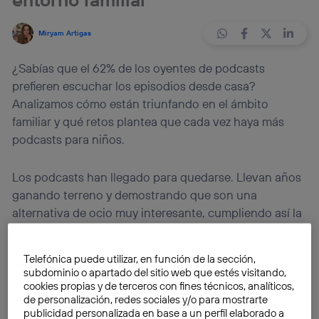
Miryam Artigas
¿Sabías que el 62% de los oyentes de podcasts
prefieren escuchar los episodios desde casa?
Analizamos cómo están triunfando en el ámbito
familiar y qué retos plantea que cada vez haya más
podcasts para niños.
Los podcasts han llegado para quedarse. Llevan años
ganando terreno y demostrando que son una
alternativa de ocio muy interesante, cumpliendo así la
visión de gurús de marketing y medios que lo
pronosticaban. Y es que, según el estudio publicado
Telefónica puede utilizar, en función de la sección,
por
Digital News Report
,
cuatro de cada diez
subdominio o apartado del sitio web que estés visitando,
internautas en España han escuchado al menos un
cookies propias y de terceros con fines técnicos, analíticos,
de personalización, redes sociales y/o para mostrarte
podcast en el último mes
, superando la cifra de
publicidad personalizada en base a un perfil elaborado a