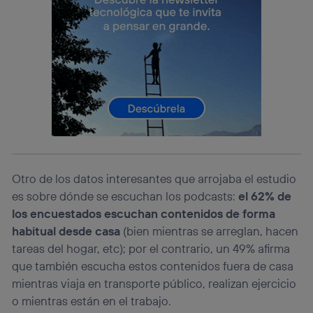
(p. ej., número de teléfono móvil).
Este identificador se asigna a la conexión de internet, por
lo que cualquier persona que conecte su dispositivo y
consienta el uso de la tecnología recibirá el mismo
identificador. Típicamente:
Si utilizas una
conexión de banda ancha
(p. ej., Wi-Fi),
el marketing o análisis se realizará en función de las
actividades de navegación de los miembros del hogar
que hayan dado su consentimiento.
Si utilizas
datos móviles
, el marketing será más
personalizado, ya que se basará únicamente en la
navegación del usuario del móvil.
Otro de los datos interesantes que arrojaba el estudio
Puedes gestionar los consentimientos Utiq seleccionando
es sobre dónde se escuchan los podcasts:
el 62% de
“Administrar Utiq” en la parte inferior de esta página web o
los encuestados escuchan contenidos de forma
visitando el
portal de privacidad de Utiq
(“consenthub”)
. Para más información, consulta
habitual desde casa
(bien mientras se arreglan, hacen
la
política de privacidad de Utiq
.
tareas del hogar, etc); por el contrario, un 49% afirma
que también escucha estos contenidos fuera de casa
mientras viaja en transporte público, realizan ejercicio
o mientras están en el trabajo.