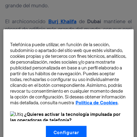
grande del mundo.
El archiconocido
Burj Khalifa
de
Dubai
mantiene el
récord de edificio más grande del mundo, con sus casi
830 metros de altura
. Su arquitecto,
Adrian Smith
,
romperá de nuevo esta barrera en
2019
, con otro
Telefónica puede utilizar, en función de la sección,
subdominio o apartado del sitio web que estés visitando,
edificio en Arabia Saudita llamado
Kingdom Tower
,
cookies propias y de terceros con fines técnicos, analíticos,
que llegará a los 1.000 metros.
de personalización, redes sociales y/o para mostrarte
publicidad personalizada en base a un perfil elaborado a
partir de tus hábitos de navegación. Puedes aceptar
todas, rechazarlas o configurar su uso individualmente
clicando en el botón correspondiente. Asimismo, podrás
revocar tu consentimiento en cualquier momento desde
la opción de configuración. Si deseas obtener información
más detallada, consulta nuestra
Política de Cookies
.
¿Quieres activar la tecnología impulsada por
las operadoras de telefonía?
Nosotros, Telefónica S.A., utilizamos la tecnología Utiq para
Configurar
realizar nuestras acciones de marketing digital o análisis