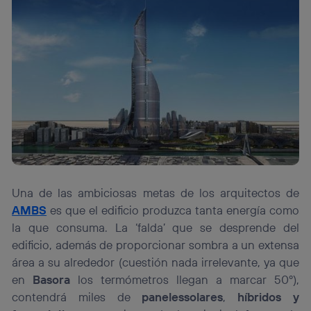
personalizado, ya que se basará únicamente en la
navegación del usuario del móvil.
Puedes gestionar los consentimientos Utiq seleccionando
“Administrar Utiq” en la parte inferior de esta página web o
visitando el
portal de privacidad de Utiq
(“consenthub”)
. Para más información, consulta
la
política de privacidad de Utiq
.
Una de las ambiciosas metas de los arquitectos de
AMBS
es que el edificio produzca tanta energía como
la que consuma. La ‘falda’ que se desprende del
edificio, además de proporcionar sombra a un extensa
área a su alrededor (cuestión nada irrelevante, ya que
en
Basora
los termómetros llegan a marcar 50º),
contendrá miles de
panelessolares
,
híbridos y