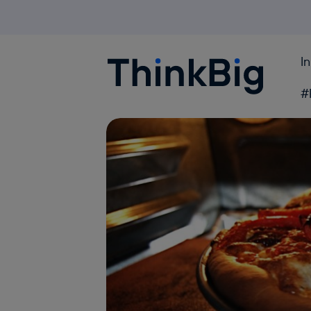
I
Blogthinkbig.com
#