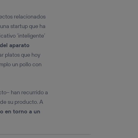
rsona que
tificador.
ectos relacionados
sis se
 una startup que ha
 hogar que
cativo ‘inteligente’
sará
del aparato
r platos que hoy
n la parte
onsenthub”)
.
mplo un pollo con
to– han recurrido a
 de su producto. A
o en torno a un