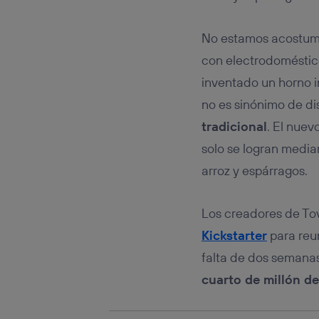
Este iden
conecte s
Típicame
No estamos acostumb
Si util
con electrodoméstico
realiz
hayan 
inventado un horno in
Si util
no es sinónimo de di
únicam
tradicional
. El nue
Puedes ge
inferior 
solo se logran media
Para más 
arroz y espárragos.
Los creadores de To
Kickstarter
para reun
falta de dos semanas
cuarto de millón de