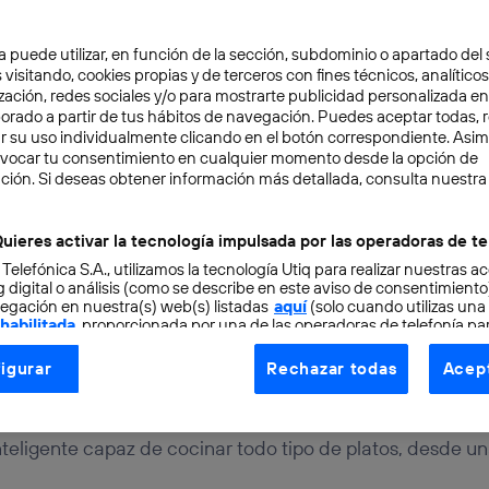
a puede utilizar, en función de la sección, subdominio o apartado del 
 visitando, cookies propias y de terceros con fines técnicos, analíticos
zación, redes sociales y/o para mostrarte publicidad personalizada e
aborado a partir de tus hábitos de navegación. Puedes aceptar todas, 
r su uso individualmente clicando en el botón correspondiente. Asi
evocar tu consentimiento en cualquier momento desde la opción de
URO
2 min
ción. Si deseas obtener información más detallada, consulta nuestra
no inteligente cocina to
uieres activar la tecnología impulsada por las operadoras de te
 Telefónica S.A., utilizamos la tecnología Utiq para realizar nuestras a
das
 digital o análisis (como se describe en este aviso de consentimient
egación en nuestra(s) web(s) listadas
aquí
(solo cuando utilizas una
 habilitada
, proporcionada por una de las operadoras de telefonía par
tu consentimiento en cada página web).
igurar
Rechazar todas
Acept
ogía Utiq está diseñada con la privacidad como prioridad ofreciéndot
ogía utiliza un identificador cifrado creado por tu
operadora de tele
o tu dirección IP y otra información de la cuenta de cliente de telec
nteligente capaz de cocinar todo tipo de platos, desde un
 a la conexión que utilizas (p. ej., número de teléfono móvil).