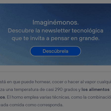
está en que puede hornear, cocer o hacer al vapor cualqu
nza una temperatura de casi 290 grados y
los alimentos
tos
. El horno emplea varias técnicas, como la combinaci
 cada comida como corresponda.