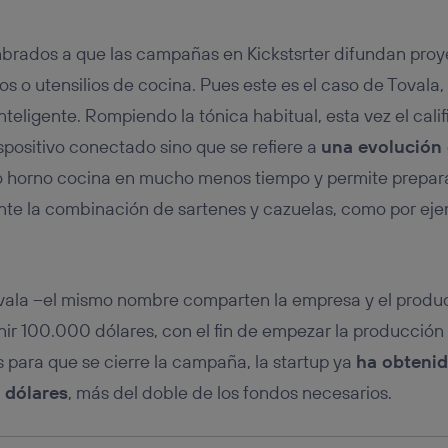
tificador se asigna a la conexión de internet, por lo que cualquier pe
u dispositivo y consienta el uso de la tecnología recibirá el mismo iden
nte:
rados a que las campañas en Kickstsrter difundan proy
izas una
conexión de banda ancha
(p. ej., Wi-Fi), el marketing o análi
s o utensilios de cocina. Pues este es el caso de Tovala,
ará en función de las actividades de navegación de los miembros del
dado su consentimiento.
teligente. Rompiendo la tónica habitual, esta vez el califi
izas
datos móviles
, el marketing será más personalizado, ya que se ba
spositivo conectado sino que se refiere a
una evolución 
ente en la navegación del usuario del móvil.
vo horno cocina en mucho menos tiempo y permite prepara
stionar los consentimientos Utiq seleccionando “Administrar Utiq” e
de esta página web o visitando el
portal de privacidad de Utiq (“c
nte la combinación de sartenes y cazuelas, como por eje
información, consulta la
política de privacidad de Utiq
.
vala –el mismo nombre comparten la empresa y el produc
ir 100.000 dólares, con el fin de empezar la producción
 para que se cierre la campaña, la startup ya
ha obtenid
 dólares
, más del doble de los fondos necesarios.