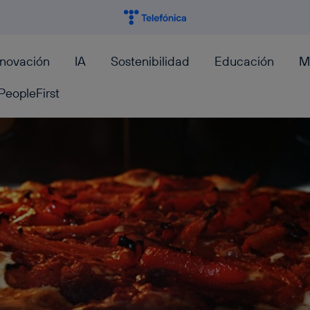
nnovación
IA
Sostenibilidad
Educación
M
PeopleFirst