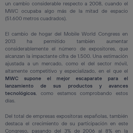
un cambio considerable respecto a 2008, cuando el
“Administrar Utiq” en la parte inferior de esta página web o
visitando el
portal de privacidad de Utiq
MWC ocupaba algo más de la mitad de espacio
(“consenthub”)
. Para más información, consulta
(51.600 metros cuadrados).
la
política de privacidad de Utiq
.
El cambio de hogar del Mobile World Congress en
2013 ha permitido también aumentar
considerablemente el número de expositores, que
alcanzan la impactante cifra de 1.500. Una estimación
ajustada a un mercado, como el del sector móvil,
altamente competitivo y especializado, en el que el
MWC supone el mejor escaparate para el
lanzamiento de sus productos
y avances
tecnológicos
, como estamos comprobando estos
días.
Del total de empresas expositoras españolas, también
destaca el crecimiento de su participación en este
Congreso, pasando del 3% de 2006 al 8% en la