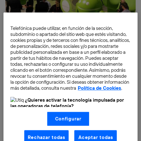
Telefónica puede utilizar, en función de la sección,
subdominio o apartado del sitio web que estés visitando,
cookies propias y de terceros con fines técnicos, analíticos,
de personalización, redes sociales y/o para mostrarte
publicidad personalizada en base a un perfil elaborado a
partir de tus hábitos de navegación. Puedes aceptar
todas, rechazarlas o configurar su uso individualmente
clicando en el botón correspondiente. Asimismo, podrás
revocar tu consentimiento en cualquier momento desde
la opción de configuración. Si deseas obtener información
más detallada, consulta nuestra
Política de Cookies
.
¿Quieres activar la tecnología impulsada por
las operadoras de telefonía?
Nosotros, Telefónica S.A., utilizamos la tecnología Utiq para
Configurar
realizar nuestras acciones de marketing digital o análisis
(como se describe en este aviso de consentimiento)
basadas en tu navegación en nuestra(s) web(s)
listadas
aquí
(solo cuando utilizas una
conexión a
Rechazar todas
Aceptar todas
internet habilitada
, proporcionada por una de las