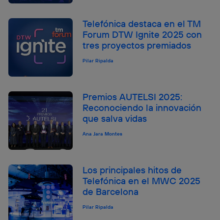
Telefónica destaca en el TM
Forum DTW Ignite 2025 con
tres proyectos premiados
Pilar Ripalda
Premios AUTELSI 2025:
Reconociendo la innovación
que salva vidas
Ana Jara Montes
Los principales hitos de
Telefónica en el MWC 2025
de Barcelona
Pilar Ripalda