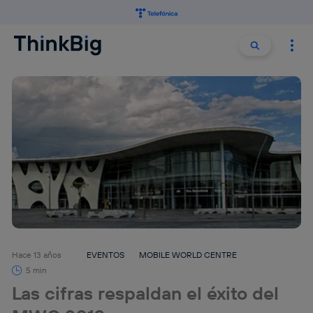
Buscar:
Buscar
Hace 13 años
EVENTOS
MOBILE WORLD CENTRE
5 min
Las cifras respaldan el éxito del