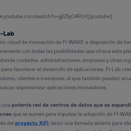
ww.youtube.com/watch?v=gj1ZlyO4PoY[/youtube]
I-Lab
orio
cloud
de innovación de FI-WARE a disposición de los
bremente con todas las posibilidades que ofrece esta pl
donde ciudades, administraciones, empresas y otras or
s para favorecer el desarrollo de aplicaciones. FI-Lab cr
res, clientes e inversores, al que también pueden acud
buscan esponsorizar aplicaciones innovadoras.
n una
potente red de centros de datos que se expandir
iones
que se sumen para impulsar la adopción de FI-WA
vés del
proyecto XiFi
, lanzó una llamada abierta para iden