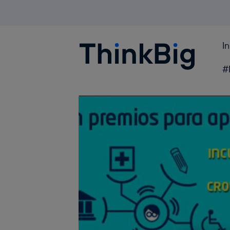
I
Blogthinkbig.com
#