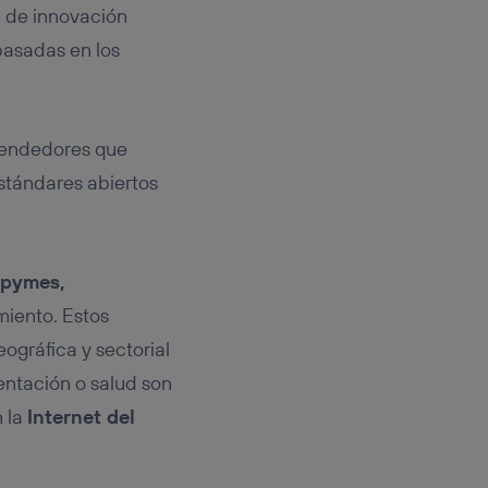
rsona que
a de innovación
tificador.
basadas en los
sis se
 hogar que
sará
rendedores que
stándares abiertos
n la parte
onsenthub”)
.
pymes,
miento. Estos
eográfica y sectorial
mentación o salud son
n la
Internet del