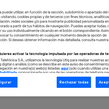
a puede utilizar, en función de la sección, subdominio o apartado del 
 visitando, cookies propias y de terceros con fines técnicos, analíticos
zación, redes sociales y/o para mostrarte publicidad personalizada e
aborado a partir de tus hábitos de navegación. Puedes aceptar todas, 
r su uso individualmente clicando en el botón correspondiente. Asi
evocar tu consentimiento en cualquier momento desde la opción de
ERNET
4 min
ción. Si deseas obtener información más detallada, consulta nuestra
ones para pymes y
uieres activar la tecnología impulsada por las operadoras de te
 Telefónica S.A., utilizamos la tecnología Utiq para realizar nuestras a
dores que desarrollen 
 digital o análisis (como se describe en este aviso de consentimient
egación en nuestra(s) web(s) listadas
aquí
(solo cuando utilizas una
 habilitada
, proporcionada por una de las operadoras de telefonía par
tu consentimiento en cada página web).
igurar
Rechazar todas
Acept
ogía Utiq está diseñada con la privacidad como prioridad ofreciéndot
ogía utiliza un identificador cifrado creado por tu
operadora de tele
o tu dirección IP y otra información de la cuenta de cliente de telec
 a la conexión que utilizas (p. ej., número de teléfono móvil).