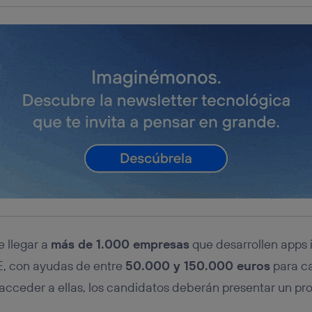
e llegar a
más de 1.000 empresas
que desarrollen apps
, con ayudas de entre
50.000 y 150.000 euros
para ca
acceder a ellas, los candidatos deberán presentar un pr