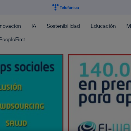
nnovación
IA
Sostenibilidad
Educación
M
PeopleFirst