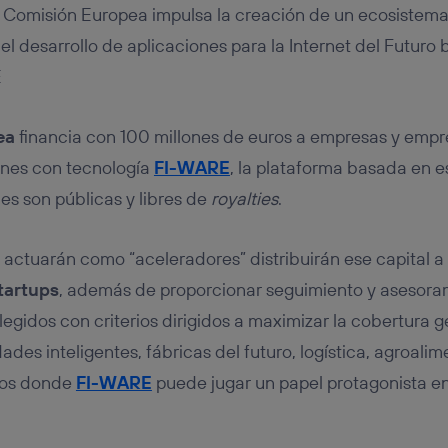
tificador se asigna a la conexión de internet, por lo que cualquier pe
a Comisión Europea impulsa la creación de un ecosistem
u dispositivo y consienta el uso de la tecnología recibirá el mismo iden
nte:
l desarrollo de aplicaciones para la Internet del Futuro 
izas una
conexión de banda ancha
(p. ej., Wi-Fi), el marketing o análi
E
ará en función de las actividades de navegación de los miembros del
dado su consentimiento.
izas
datos móviles
, el marketing será más personalizado, ya que se ba
ea
financia con 100 millones de euros a empresas y emp
ente en la navegación del usuario del móvil.
ones con tecnología
FI-WARE
, la plataforma basada en e
stionar los consentimientos Utiq seleccionando “Administrar Utiq” e
es son públicas y libres de
royalties
.
de esta página web o visitando el
portal de privacidad de Utiq (“c
información, consulta la
política de privacidad de Utiq
.
 actuarán como “aceleradores” distribuirán ese capital a
tartups
, además de proporcionar seguimiento y asesora
egidos con criterios dirigidos a maximizar la cobertura g
des inteligentes, fábricas del futuro, logística, agroali
tos donde
FI-WARE
puede jugar un papel protagonista e