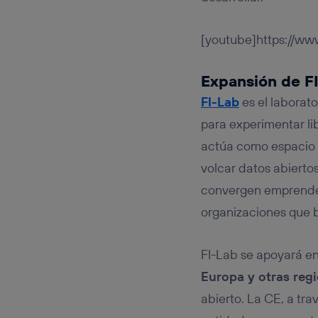
[youtube]https://w
Expansión de F
FI-Lab
es el laborat
para experimentar li
actúa como espacio 
volcar datos abierto
convergen emprendedo
organizaciones que 
FI-Lab se apoyará e
Europa y otras reg
abierto. La CE, a tra