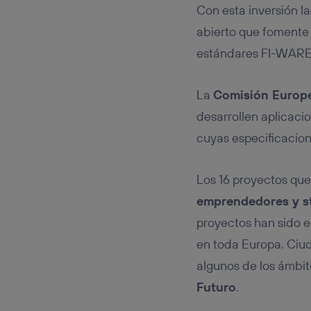
Este iden
Con esta inversión l
conecte s
Típicame
abierto que fomente e
Si util
estándares FI-WAR
realiz
hayan 
Si util
La
Comisión Europ
únicam
desarrollen aplicaci
Puedes ge
cuyas especificacion
inferior 
Para más 
Los 16 proyectos que
emprendedores y s
proyectos han sido el
en toda Europa. Ciuda
algunos de los ámbi
Futuro
.