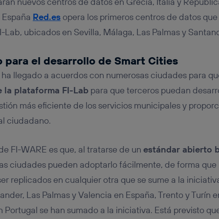
rán nuevos centros de datos en Grecia, Italia y Repúblic
n España
Red.es
opera los primeros centros de datos que 
-Lab, ubicados en Sevilla, Málaga, Las Palmas y Santand
 para el desarrollo de Smart Cities
e ha llegado a acuerdos con numerosas ciudades para q
e la plataforma FI-Lab
para que terceros puedan desarro
tión más eficiente de los servicios municipales y proporc
 al ciudadano.
 de FI-WARE es que, al tratarse de un
estándar abierto 
 las ciudades pueden adoptarlo fácilmente, de forma que 
r replicados en cualquier otra que se sume a la iniciati
ander, Las Palmas y Valencia en España, Trento y Turín en
n Portugal se han sumado a la iniciativa. Está previsto q