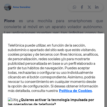
Anna González
Flone
es una mochila para smartphones que
convierte al móvil en un aparato volador autónomo.
Las aplicaciones pueden ser tan infinitas como las
habilidades de este nuevo dispositivo en proceso de
desarrollo. Se trata del proyecto seleccionado entre 42
Telefónica puede utilizar, en función de la sección,
subdominio o apartado del sitio web que estés visitando,
propuestas durante el
NextThings 2013
, un certamen
cookies propias y de terceros con fines técnicos, analíticos,
convocado de forma
conjunta entre
Telefónica I+D
y
de personalización, redes sociales y/o para mostrarte
LABoral
,
Centro de Arte y Creación Industrial
,
publicidad personalizada en base a un perfil elaborado a
partir de tus hábitos de navegación. Puedes aceptar
centrado en esta edición en el espacio público y su
todas, rechazarlas o configurar su uso individualmente
apropiación.
clicando en el botón correspondiente. Asimismo, podrás
revocar tu consentimiento en cualquier momento desde
la opción de configuración. Si deseas obtener información
más detallada, consulta nuestra
Política de Cookies
.
¿Quieres activar la tecnología impulsada por
las operadoras de telefonía?