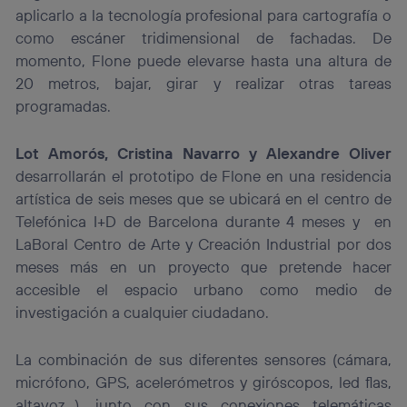
que hayan dado su consentimiento.
aplicarlo a la tecnología profesional para cartografía o
Si utilizas
datos móviles
, el marketing será más
como escáner tridimensional de fachadas. De
personalizado, ya que se basará únicamente en la
momento, Flone puede elevarse hasta una altura de
navegación del usuario del móvil.
20 metros, bajar, girar y realizar otras tareas
Puedes gestionar los consentimientos Utiq seleccionando
“Administrar Utiq” en la parte inferior de esta página web o
programadas.
visitando el
portal de privacidad de Utiq
(“consenthub”)
. Para más información, consulta
Lot Amorós, Cristina Navarro y Alexandre Oliver
la
política de privacidad de Utiq
.
desarrollarán el prototipo de Flone en una residencia
artística de seis meses que se ubicará en el centro de
Telefónica I+D de Barcelona durante 4 meses y
en
LaBoral Centro de Arte y Creación Industrial por dos
meses más en un proyecto que pretende hacer
accesible el espacio urbano como medio de
investigación a cualquier ciudadano.
La combinación de sus diferentes sensores (cámara,
micrófono, GPS, acelerómetros y giróscopos, led flas,
altavoz…), junto con sus conexiones telemáticas