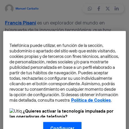
Manuel Carballo
Francis Pisani
es un explorador del mundo en
búsqueda de la innovación tecnológica, que hoy
puedes ver aquí desde las 18:30 por streaming. Podrás
disfrutar de su ponencia «
Balance de mi vuelta al
Telefónica puede utilizar, en función de la sección,
subdominio o apartado del sitio web que estés visitando,
mundo de la innovación: lo que podemos aprender
«,
cookies propias y de terceros con fines técnicos, analíticos,
que se va a realizar desde el
Espacio Fundación
de personalización, redes sociales y/o para mostrarte
Telefónica
en Madrid.
publicidad personalizada en base a un perfil elaborado a
partir de tus hábitos de navegación. Puedes aceptar
todas, rechazarlas o configurar su uso individualmente
Pisani hablará de las innovaciones y los cambios que
clicando en el botón correspondiente. Asimismo, podrás
experimenta nuestra vida por obra de la tecnología. Y,
revocar tu consentimiento en cualquier momento desde
la opción de configuración. Si deseas obtener información
especialmente, del aprendizaje desarrollado en su
más detallada, consulta nuestra
Política de Cookies
.
vuelta al mundo, durante 10 meses y en treinta etapas,
que comenzó en México y terminará en California. Si
¿Quieres activar la tecnología impulsada por
las operadoras de telefonía?
te interesa el mundo de la innovación aplicada y de la
Nosotros, Telefónica S.A., utilizamos la tecnología Utiq para
tecnología, no te lo deberías perder.
Configurar
realizar nuestras acciones de marketing digital o análisis