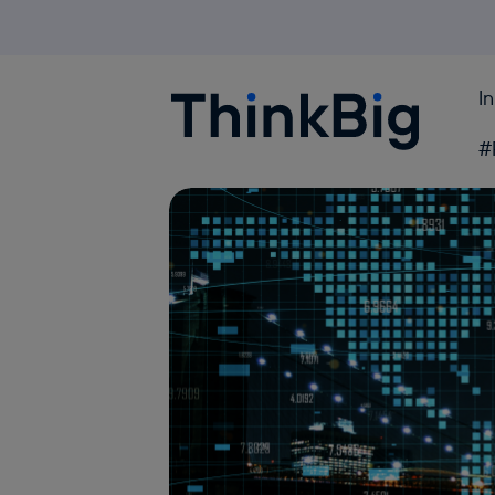
I
Blogthinkbig.com
#