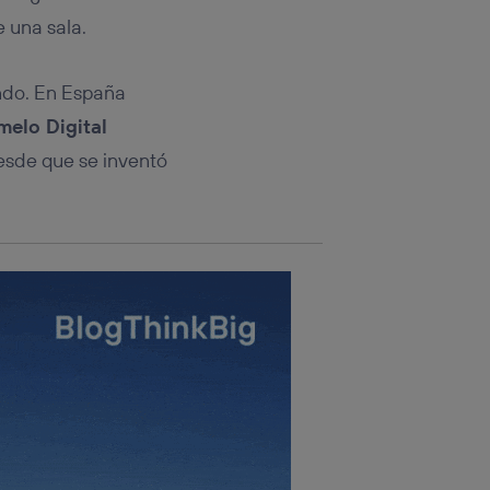
rsona que
tificador.
 una sala.
sis se
ndo. En España
 hogar que
elo Digital
sará
esde que se inventó
n la parte
onsenthub”)
.