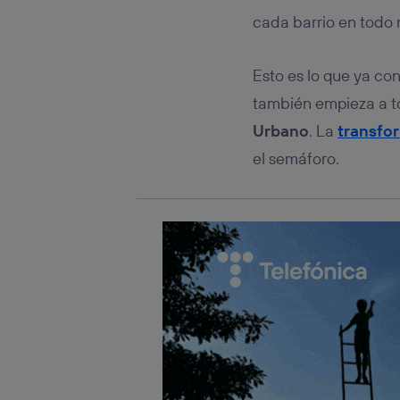
Este iden
conecte s
cada barrio en todo 
Típicame
Si util
Esto es lo que ya c
realiz
hayan 
también empieza a t
Si util
Urbano
. La
transfo
únicam
el semáforo.
Puedes ge
inferior 
Para más 