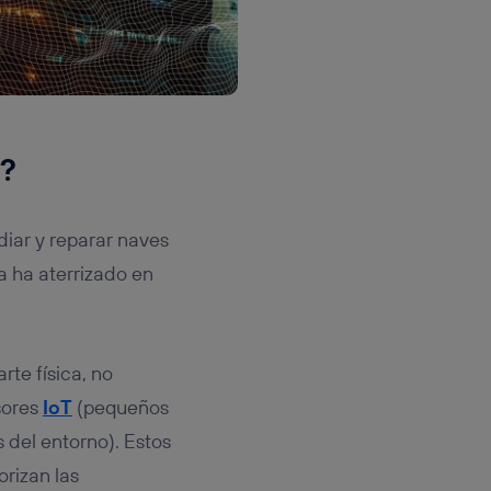
o?
diar y reparar naves
a ha aterrizado en
rte física, no
sores
IoT
(pequeños
 del entorno). Estos
orizan las