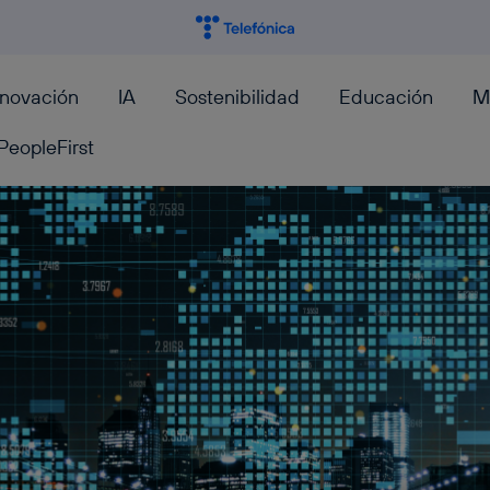
nnovación
IA
Sostenibilidad
Educación
M
PeopleFirst