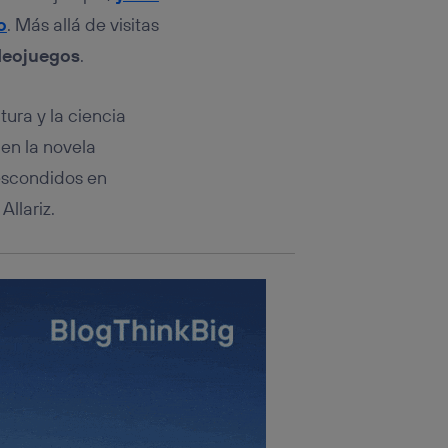
rsona que
tificador.
o
. Más allá de visitas
ideojuegos
.
sis se
 hogar que
ura y la ciencia
sará
en la novela
 escondidos en
n la parte
onsenthub”)
.
Allariz.