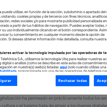
a puede utilizar, en función de la sección, subdominio o apartado del 
 visitando, cookies propias y de terceros con fines técnicos, analíticos
zación, redes sociales y/o para mostrarte publicidad personalizada e
aborado a partir de tus hábitos de navegación. Puedes aceptar todas, 
r su uso individualmente clicando en el botón correspondiente. Asi
evocar tu consentimiento en cualquier momento desde la opción de
G
3 min
ción. Si deseas obtener información más detallada, consulta nuestra
ana virtual con 20.000 
uieres activar la tecnología impulsada por las operadoras de te
 Telefónica S.A., utilizamos la tecnología Utiq para realizar nuestras a
 digital o análisis (como se describe en este aviso de consentimient
egación en nuestra(s) web(s) listadas
aquí
(solo cuando utilizas una
 habilitada
, proporcionada por una de las operadoras de telefonía par
tu consentimiento en cada página web).
igurar
Rechazar todas
Acept
ogía Utiq está diseñada con la privacidad como prioridad ofreciéndot
ogía utiliza un identificador cifrado creado por tu
operadora de tele
o tu dirección IP y otra información de la cuenta de cliente de telec
igitalización ha permeado en prácticamente todos los sec
 a la conexión que utilizas (p. ej., número de teléfono móvil).
 cultura o el turismo trata de atraer a los jóvenes digital