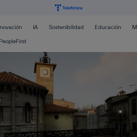
nnovación
IA
Sostenibilidad
Educación
M
PeopleFirst