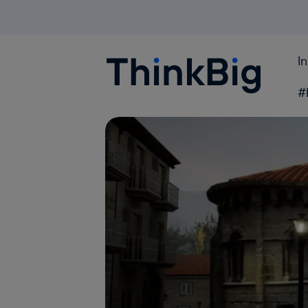
I
Blogthinkbig.com
#