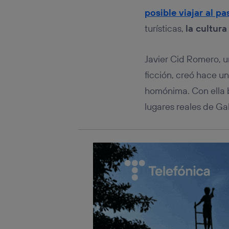
Este iden
conecte s
posible viajar al p
Típicame
turísticas,
la cultura
Si util
realiz
hayan 
Javier Cid Romero, u
Si util
ficción, creó hace u
únicam
homónima. Con ella b
Puedes ge
inferior 
lugares reales de Gal
Para más 