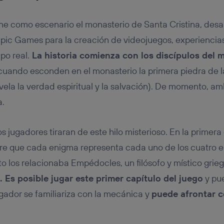
iene como escenario el monasterio de Santa Cristina, desa
Epic Games para la creación de videojuegos, experiencia
po real.
La historia comienza con los discípulos del m
uando esconden en el monasterio la primera piedra de l
ela la verdad espiritual y la salvación). De momento, am
a.
os jugadores tiraran de este hilo misterioso. En la primera
re que cada enigma representa cada uno de los cuatro e
o los relacionaba Empédocles, un filósofo y místico gri
. Es posible jugar este primer capítulo del juego
y pu
gador se familiariza con la mecánica y
puede afrontar c