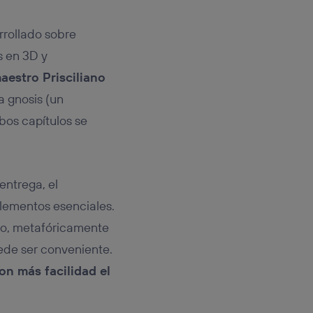
rrollado sobre
s en 3D y
aestro Prisciliano
a gnosis (un
bos capítulos se
 entrega, el
lementos esenciales.
ego, metafóricamente
ede ser conveniente.
on más facilidad el