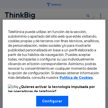
Buscar:
Buscar
Compatibilidad
Telefónica puede utilizar, en función de la sección,
subdominio o apartado del sitio web que estés visitando,
Compatibilidad
– características que debe tener una
cookies propias y de terceros con fines técnicos, analíticos,
de personalización, redes sociales y/o para mostrarte
app para funcionar correctamente en un entorno,
publicidad personalizada en base a un perfil elaborado a
sistema o dispositivo.
partir de tus hábitos de navegación. Puedes aceptar
todas, rechazarlas o configurar su uso individualmente
clicando en el botón correspondiente. Asimismo, podrás
revocar tu consentimiento en cualquier momento desde
la opción de configuración. Si deseas obtener información
más detallada, consulta nuestra
Política de Cookies
.
¿Quieres activar la tecnología impulsada por
las operadoras de telefonía?
Nosotros, Telefónica S.A., utilizamos la tecnología Utiq para
Configurar
realizar nuestras acciones de marketing digital o análisis
(como se describe en este aviso de consentimiento)