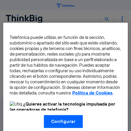
Buscar:
Buscar
Entorno de trabajo
Telefónica puede utilizar, en función de la sección,
subdominio o apartado del sitio web que estés visitando,
cookies propias y de terceros con fines técnicos, analíticos,
Entorno de trabajo
– Plataforma que sirve para el
de personalización, redes sociales y/o para mostrarte
desarrollo de una app
publicidad personalizada en base a un perfil elaborado a
partir de tus hábitos de navegación. Puedes aceptar
todas, rechazarlas o configurar su uso individualmente
clicando en el botón correspondiente. Asimismo, podrás
revocar tu consentimiento en cualquier momento desde
la opción de configuración. Si deseas obtener información
más detallada, consulta nuestra
Política de Cookies
.
¿Quieres activar la tecnología impulsada por
las operadoras de telefonía?
Nosotros, Telefónica S.A., utilizamos la tecnología Utiq para
Configurar
realizar nuestras acciones de marketing digital o análisis
(como se describe en este aviso de consentimiento)