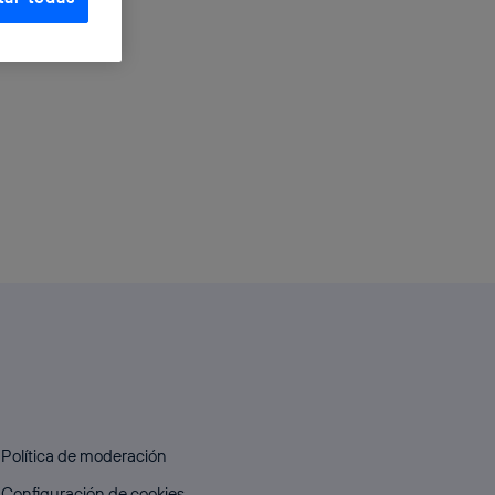
e elección y
fonía
,
omunicaciones
rsona que
tificador.
sis se
 hogar que
sará
n la parte
onsenthub”)
.
Política de moderación
Configuración de cookies