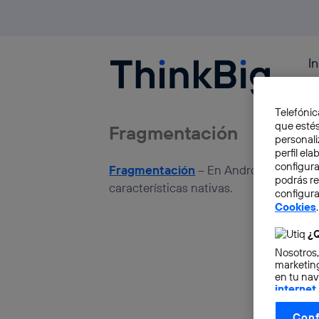
I
Blogthinkbig.com
#
Telefónic
que estés
Fragmentación
personali
perfil el
configura
Fragmentación
– En Android, dícese d
podrás r
características nativas.
configura
Cookies
.
¿Q
Nosotros,
marketing
en tu nav
internet
otorgas 
Conf