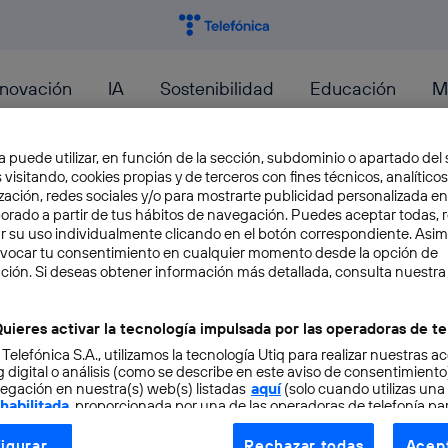
nnovación
IA
Sostenibilidad
Educación
M
PeopleFirst
a puede utilizar, en función de la sección, subdominio o apartado del 
 visitando, cookies propias y de terceros con fines técnicos, analíticos
zación, redes sociales y/o para mostrarte publicidad personalizada e
aborado a partir de tus hábitos de navegación. Puedes aceptar todas, 
r su uso individualmente clicando en el botón correspondiente. Asi
e la amplitud de dispositivos que pueden albergar este sis
evocar tu consentimiento en cualquier momento desde la opción de
ción. Si deseas obtener información más detallada, consulta nuestra
uieres activar la tecnología impulsada por las operadoras de te
 Telefónica S.A., utilizamos la tecnología Utiq para realizar nuestras a
 digital o análisis (como se describe en este aviso de consentimient
egación en nuestra(s) web(s) listadas
aquí
(solo cuando utilizas una
 habilitada
, proporcionada por una de las operadoras de telefonía par
tu consentimiento en cada página web).
igurar
Rechazar todas
Acept