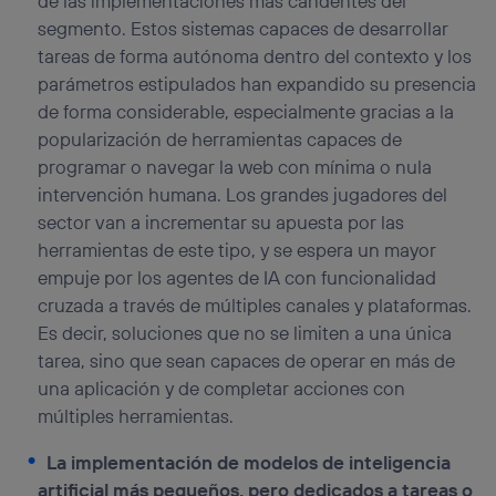
de las implementaciones más candentes del
Si utilizas
datos móviles
, el marketing será más
segmento. Estos sistemas capaces de desarrollar
personalizado, ya que se basará únicamente en la
tareas de forma autónoma dentro del contexto y los
navegación del usuario del móvil.
parámetros estipulados han expandido su presencia
Puedes gestionar los consentimientos Utiq seleccionando
de forma considerable, especialmente gracias a la
“Administrar Utiq” en la parte inferior de esta página web o
visitando el
portal de privacidad de Utiq
popularización de herramientas capaces de
(“consenthub”)
. Para más información, consulta
programar o navegar la web con mínima o nula
la
política de privacidad de Utiq
.
intervención humana. Los grandes jugadores del
sector van a incrementar su apuesta por las
herramientas de este tipo, y se espera un mayor
empuje por los agentes de IA con funcionalidad
cruzada a través de múltiples canales y plataformas.
Es decir, soluciones que no se limiten a una única
tarea, sino que sean capaces de operar en más de
una aplicación y de completar acciones con
múltiples herramientas.
La implementación de modelos de inteligencia
artificial más pequeños, pero dedicados a tareas o