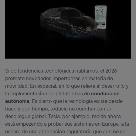
Si de tendencias tecnológicas hablamos, el 2026
promete novedades importantes en materia de
movilidad. En especial, en lo que refiere al desarrollo y
la implementación de plataformas de
conducción
autónoma
. Es cierto que la tecnología existe desde
hace algún tiempo, todavía no cuentan con un
despliegue global. Tesla, por ejemplo, recién ahora
está empezando a probar sus sistemas en Europa, a la
espera de una aprobación regulatoria que aún no se