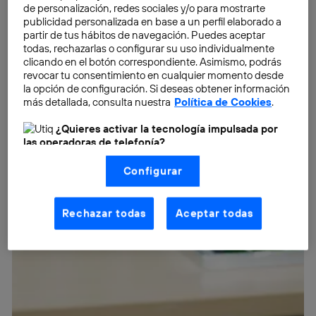
de personalización, redes sociales y/o para mostrarte
publicidad personalizada en base a un perfil elaborado a
partir de tus hábitos de navegación. Puedes aceptar
todas, rechazarlas o configurar su uso individualmente
clicando en el botón correspondiente. Asimismo, podrás
revocar tu consentimiento en cualquier momento desde
la opción de configuración. Si deseas obtener información
más detallada, consulta nuestra
Política de Cookies
.
¿Quieres activar la tecnología impulsada por
las operadoras de telefonía?
Nosotros, Telefónica S.A., utilizamos la tecnología Utiq para
Configurar
realizar nuestras acciones de marketing digital o análisis
(como se describe en este aviso de consentimiento)
basadas en tu navegación en nuestra(s) web(s)
listadas
aquí
(solo cuando utilizas una
conexión a
Rechazar todas
Aceptar todas
internet habilitada
, proporcionada por una de las
operadoras de telefonía participantes, y otorgas tu
consentimiento en cada página web).
La tecnología Utiq está diseñada con la privacidad como
prioridad ofreciéndote elección y control.
La tecnología utiliza un identificador cifrado creado por tu
operadora de telefonía
, utilizando tu dirección IP y otra