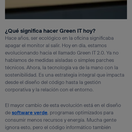
información de la cuenta de cliente de
telecomunicaciones vinculada a la conexión que utilizas
(p. ej., número de teléfono móvil).
Este identificador se asigna a la conexión de internet, por
lo que cualquier persona que conecte su dispositivo y
¿Qué significa hacer Green IT hoy?
consienta el uso de la tecnología recibirá el mismo
Hace años, ser ecológico en la oficina significaba
identificador. Típicamente:
apagar el monitor al salir. Hoy en día, estamos
Si utilizas una
conexión de banda ancha
(p. ej., Wi-Fi),
el marketing o análisis se realizará en función de las
evolucionando hacia el llamado Green IT 2.0. Ya no
actividades de navegación de los miembros del hogar
hablamos de medidas aisladas o simples parches
que hayan dado su consentimiento.
técnicos. Ahora, la tecnología va de la mano con la
Si utilizas
datos móviles
, el marketing será más
sostenibilidad. Es una estrategia integral que impacta
personalizado, ya que se basará únicamente en la
desde el diseño del código hasta la gestión
navegación del usuario del móvil.
corporativa y la relación con el entorno.
Puedes gestionar los consentimientos Utiq seleccionando
“Administrar Utiq” en la parte inferior de esta página web o
visitando el
portal de privacidad de Utiq
El mayor cambio de esta evolución está en el diseño
(“consenthub”)
. Para más información, consulta
de
software verde
, programas optimizados para
la
política de privacidad de Utiq
.
consumir menos recursos y energía. Mucha gente
ignora esto, pero el código informático también