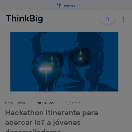
Buscar:
Buscar
Hace 11 años
INICIATIVAS
2 min
Hackathon itinerante para
acercar IoT a jóvenes
desarrolladores