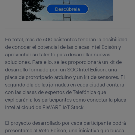
actividades de navegación de los miembros del hogar
que hayan dado su consentimiento.
Si utilizas
datos móviles
, el marketing será más
personalizado, ya que se basará únicamente en la
navegación del usuario del móvil.
Puedes gestionar los consentimientos Utiq seleccionando
En total, más de 600 asistentes tendrán la posibilidad
“Administrar Utiq” en la parte inferior de esta página web o
de conocer el potencial de las placas Intel Edisón y
visitando el
portal de privacidad de Utiq
aprovechar su talento para desarrollar nuevas
(“consenthub”)
. Para más información, consulta
la
política de privacidad de Utiq
.
soluciones. Para ello, se les proporcionará un kit de
desarrollo formado por: un SOC Intel Edison, una
placa de prototipado arduino y un kit de sensores. El
segundo día de las jornadas en cada ciudad contará
con las clases de expertos de Telefónica que
explicarán a los participantes como conectar la placa
Intel al cloud de FIWARE IoT Stack.
El proyecto desarrollado por cada participante podrá
presentarse al Reto Edison, una iniciativa que busca