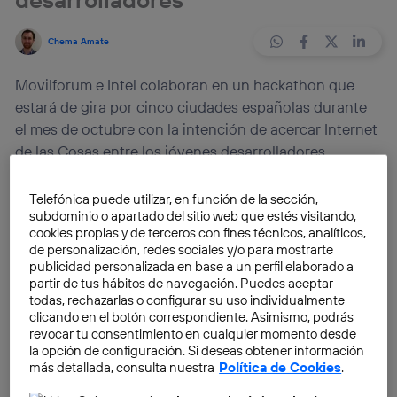
Chema Amate
Movilforum e Intel colaboran en un hackathon que
estará de gira por cinco ciudades españolas durante
el mes de octubre con la intención de acercar Internet
de las Cosas entre los jóvenes desarrolladores.
Movilforum, el programa de Partners de Soluciones de
Telefónica puede utilizar, en función de la sección,
subdominio o apartado del sitio web que estés visitando,
Telefónica se ha unido a Intel y su Reto Edison para
cookies propias y de terceros con fines técnicos, analíticos,
que jóvenes de diferentes ciudades españolas puedan
de personalización, redes sociales y/o para mostrarte
poner en práctica sus habilidades y desarrollar
publicidad personalizada en base a un perfil elaborado a
partir de tus hábitos de navegación. Puedes aceptar
soluciones para el entorno de Internet de las Cosas.
todas, rechazarlas o configurar su uso individualmente
clicando en el botón correspondiente. Asimismo, podrás
Durante todo el mes de octubre, el tour organizado
revocar tu consentimiento en cualquier momento desde
la opción de configuración. Si deseas obtener información
por ambas empresas irá celebrando por la geografía
más detallada, consulta nuestra
Política de Cookies
.
española diferentes hackathones para atraer a