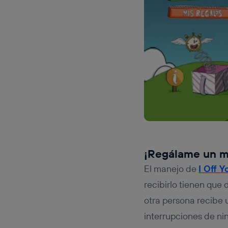
¡Regálame un m
El manejo de
I Off Y
recibirlo tienen que 
otra persona recibe u
interrupciones de ni