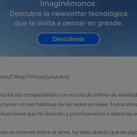
tificador se asigna a la conexión de internet, por lo que cualquier pe
u dispositivo y consienta el uso de la tecnología recibirá el mismo iden
nte:
izas una
conexión de banda ancha
(p. ej., Wi-Fi), el marketing o análi
ará en función de las actividades de navegación de los miembros del
dado su consentimiento.
izas
datos móviles
, el marketing será más personalizado, ya que se ba
ente en la navegación del usuario del móvil.
stionar los consentimientos Utiq seleccionando “Administrar Utiq” e
de esta página web o visitando el
portal de privacidad de Utiq (“c
información, consulta la
política de privacidad de Utiq
.
tu.be/C8sqo7Yhfqo[/youtube]
los he ido compartiendo con mi círculo íntimo de amista
 hacen un uso habitual de las redes sociales. Todos ellos
ituaciones que he descrito y prácticamente a diario las 
s en Internet sobre el tema, he descubierto que es alg