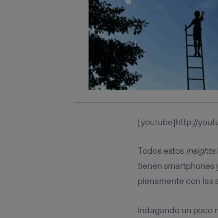
Este iden
conecte s
Típicame
Si util
realiz
hayan 
Si util
únicam
Puedes ge
inferior 
Para más 
[youtube]http://you
Todos estos
insights
tienen smartphones y
plenamente con las s
Indagando un poco má