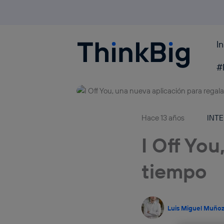
I
Blogthinkbig.com
#
Hace 13 años
INT
I Off You
tiempo
Luis Miguel Muño