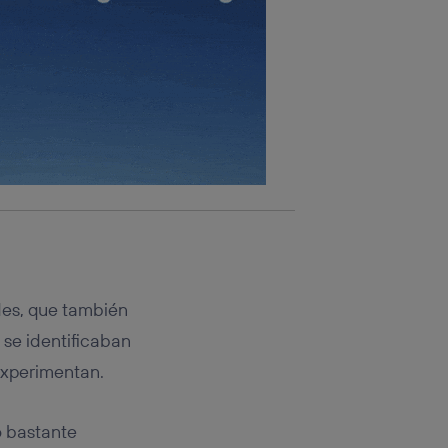
rsona que
tificador.
sis se
 hogar que
sará
n la parte
onsenthub”)
.
des, que también
 se identificaban
experimentan.
o bastante