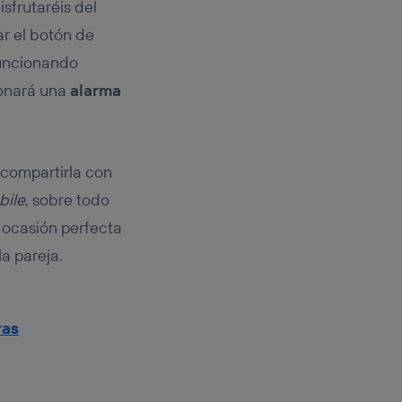
sfrutaréis del
ar el botón de
funcionando
sonará una
alarma
 compartirla con
bile
, sobre todo
 ocasión perfecta
la pareja.