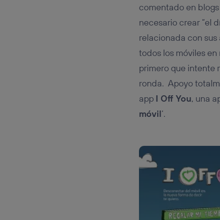
comentado en blogs 
necesario crear “el dí
relacionada con sus
todos los móviles en
primero que intente 
ronda. Apoyo totalmen
app
I Off You
, una a
móvil
‘.