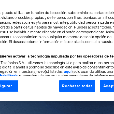
cada vez te son más comunes situaciones de este tipo: e
a puede utilizar, en función de la sección, subdominio o apartado del 
 persona que se limita a contestar con monosílabos por
 visitando, cookies propias y de terceros con fines técnicos, analíticos
zación, redes sociales y/o para mostrarte publicidad personalizada e
sapp que en vuestra conversación; en lugar de acomodar
aborado a partir de tus hábitos de navegación. Puedes aceptar todas, 
r su uso individualmente clicando en el botón correspondiente. Asi
nte, ahora lo primero que haces es
check-in
en
Foursqua
evocar tu consentimiento en cualquier momento desde la opción de
uando os llega al móvil un aviso de Twitter.
ción. Si deseas obtener información más detallada, consulta nuestra
bservo desde hace tiempo es que las personas cuelgan m
uieres activar la tecnología impulsada por las operadoras de te
 Telefónica S.A., utilizamos la tecnología Utiq para realizar nuestras a
 comer que de ellos mismos disfrutando del momento, y 
 digital o análisis (como se describe en este aviso de consentimient
l nombre de la otra persona para que sea de público dom
egación en nuestra(s) web(s) listadas
aquí
(solo cuando utilizas una
 habilitada
, proporcionada por una de las operadoras de telefonía par
tu consentimiento en cada página web).
igurar
Rechazar todas
Acept
ogía Utiq está diseñada con la privacidad como prioridad ofreciéndot
ogía utiliza un identificador cifrado creado por tu
operadora de tele
o tu dirección IP y otra información de la cuenta de cliente de telec
 a la conexión que utilizas (p. ej., número de teléfono móvil).