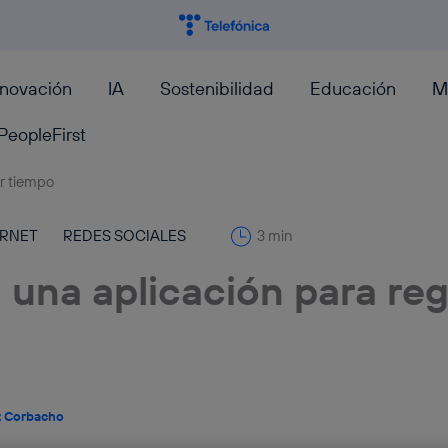
nnovación
IA
Sostenibilidad
Educación
M
PeopleFirst
ERNET
REDES SOCIALES
3 min
, una aplicación para reg
z Corbacho