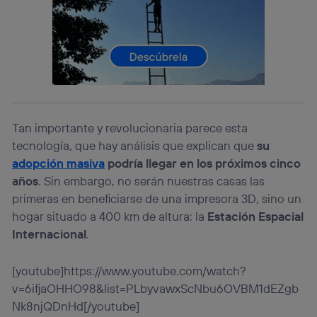
lo que cualquier persona que conecte su dispositivo y
consienta el uso de la tecnología recibirá el mismo
identificador. Típicamente:
Si utilizas una
conexión de banda ancha
(p. ej., Wi-Fi),
el marketing o análisis se realizará en función de las
actividades de navegación de los miembros del hogar
que hayan dado su consentimiento.
Si utilizas
datos móviles
, el marketing será más
personalizado, ya que se basará únicamente en la
Tan importante y revolucionaria parece esta
navegación del usuario del móvil.
tecnología, que hay análisis que explican que
su
Puedes gestionar los consentimientos Utiq seleccionando
adopción masiva
podría llegar en los próximos cinco
“Administrar Utiq” en la parte inferior de esta página web o
años
. Sin embargo, no serán nuestras casas las
visitando el
portal de privacidad de Utiq
primeras en beneficiarse de una impresora 3D, sino un
(“consenthub”)
. Para más información, consulta
la
política de privacidad de Utiq
.
hogar situado a 400 km de altura: la
Estación Espacial
Internacional
.
[youtube]https://www.youtube.com/watch?
v=6ifjaOHHO98&list=PLbyvawxScNbu6OVBM1dEZgb
Nk8njQDnHd[/youtube]