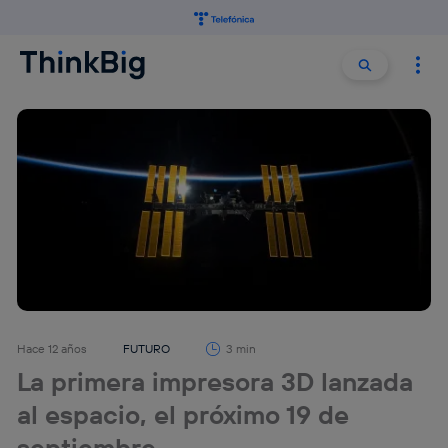
Buscar:
Buscar
Hace 12 años
FUTURO
3 min
La primera impresora 3D lanzada
al espacio, el próximo 19 de
septiembre