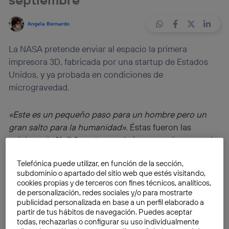
Angela Bernardo
La NASA pretende enviar al espacio la primera
impresora 3D, fabricada por una startup de Estados
Unidos, y ya probada en condiciones de
microgravedad.
«Este es un pequeño paso para un hombre pero un
gran salto para la humanidad»
. Éstas fueron las
palabras de
Neil Armstrong
al pisar por primera vez la
Luna en la misión del
Apolo 11
. Y su frase bien puede
Telefónica puede utilizar, en función de la sección,
ser aplicada ahora, cuando la NASA está a punto de
subdominio o apartado del sitio web que estés visitando,
enviar la primera
impresora 3D
al espacio, lo que
cookies propias y de terceros con fines técnicos, analíticos,
supone un pequeño adelanto en la exploración
de personalización, redes sociales y/o para mostrarte
publicidad personalizada en base a un perfil elaborado a
espacial, pero sin duda, un enorme avance para esta
partir de tus hábitos de navegación. Puedes aceptar
innovadora tecnología.
todas, rechazarlas o configurar su uso individualmente