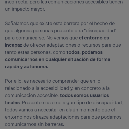
operadora de telefonía
, utilizando tu dirección IP y otra
incorrecta, pero las comunicaciones accesibles tienen
información de la cuenta de cliente de
un impacto mayor.
telecomunicaciones vinculada a la conexión que utilizas
(p. ej., número de teléfono móvil).
Señalamos que existe esta barrera por el hecho de
Este identificador se asigna a la conexión de internet, por
que algunas personas presenta una “discapacidad”
lo que cualquier persona que conecte su dispositivo y
consienta el uso de la tecnología recibirá el mismo
para comunicarse. No vemos que
el
entorno es
identificador. Típicamente:
incapaz
de ofrecer adaptaciones o recursos para que
Si utilizas una
conexión de banda ancha
(p. ej., Wi-Fi),
tanto estas personas, como
todos, podamos
el marketing o análisis se realizará en función de las
comunicarnos en cualquier situación de forma
actividades de navegación de los miembros del hogar
que hayan dado su consentimiento.
rápida y autónoma.
Si utilizas
datos móviles
, el marketing será más
personalizado, ya que se basará únicamente en la
Por ello, es necesario comprender que en lo
navegación del usuario del móvil.
relacionado a la accesibilidad y, en concreto a la
Puedes gestionar los consentimientos Utiq seleccionando
comunicación accesible,
todos somos usuarios
“Administrar Utiq” en la parte inferior de esta página web o
finales
. Presentemos o no algún tipo de discapacidad,
visitando el
portal de privacidad de Utiq
(“consenthub”)
. Para más información, consulta
todos vamos a necesitar en algún momento que el
la
política de privacidad de Utiq
.
entorno nos ofrezca adaptaciones para que podamos
comunicarnos sin barreras.