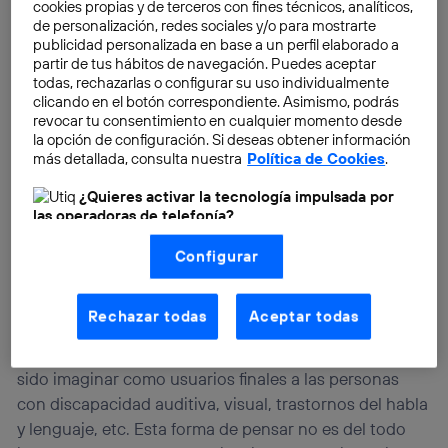
cookies propias y de terceros con fines técnicos, analíticos,
de personalización, redes sociales y/o para mostrarte
publicidad personalizada en base a un perfil elaborado a
partir de tus hábitos de navegación. Puedes aceptar
todas, rechazarlas o configurar su uso individualmente
clicando en el botón correspondiente. Asimismo, podrás
revocar tu consentimiento en cualquier momento desde
la opción de configuración. Si deseas obtener información
más detallada, consulta nuestra
Política de Cookies
.
¿Quieres activar la tecnología impulsada por
las operadoras de telefonía?
Nosotros, Telefónica S.A., utilizamos la tecnología Utiq para
Configurar
realizar nuestras acciones de marketing digital o análisis
¿Es la accesibilidad un beneficio
(como se describe en este aviso de consentimiento)
para todos?
basadas en tu navegación en nuestra(s) web(s)
listadas
aquí
(solo cuando utilizas una
conexión a
Rechazar todas
Aceptar todas
internet habilitada
, proporcionada por una de las
operadoras de telefonía participantes, y otorgas tu
Lo más seguro es que el primer pensamiento haya
consentimiento en cada página web).
sido imaginar como usuarios finales a las personas
La tecnología Utiq está diseñada con la privacidad como
con discapacidad auditiva, visual, trastornos del habla
prioridad ofreciéndote elección y control.
y lenguaje, etc. Esta forma de pensar no es del todo
La tecnología utiliza un identificador cifrado creado por tu