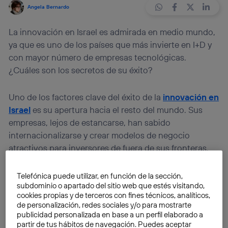
Angela Bernardo
La innovación en Israel es admirada en medio mundo,
ya que es uno de los países que más invierte en I+D y
con mayor número de empresas tecnológicas.
¿Cuáles son los secretos de su éxito?
Uno de los factores clave del éxito de la
innovación en
Israel
es su apertura hacia el resto del mundo. Sus
empresas, lejos de estancarse, han sabido
internacionalizarse y crear modelos de negocio
atractivos para inversores de fuera de sus fronteras.
No hay dudas, Israel es pionero en la economía
basada en el conocimiento. ¿Pero cuáles son los
Telefónica puede utilizar, en función de la sección,
subdominio o apartado del sitio web que estés visitando,
pilares de su éxito?
cookies propias y de terceros con fines técnicos, analíticos,
de personalización, redes sociales y/o para mostrarte
En primer lugar, Israel ha invertido mucho en
publicidad personalizada en base a un perfil elaborado a
partir de tus hábitos de navegación. Puedes aceptar
investigación y desarrollo. Conscientes de que
la