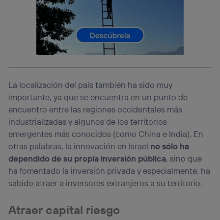
Este identificador se asigna a la conexión de internet, por
lo que cualquier persona que conecte su dispositivo y
consienta el uso de la tecnología recibirá el mismo
identificador. Típicamente:
Si utilizas una
conexión de banda ancha
(p. ej., Wi-Fi),
el marketing o análisis se realizará en función de las
actividades de navegación de los miembros del hogar
que hayan dado su consentimiento.
La localización del país también ha sido muy
Si utilizas
datos móviles
, el marketing será más
importante, ya que se encuentra en un punto de
personalizado, ya que se basará únicamente en la
encuentro entre las regiones occidentales más
navegación del usuario del móvil.
industrializadas y algunos de los territorios
Puedes gestionar los consentimientos Utiq seleccionando
“Administrar Utiq” en la parte inferior de esta página web o
emergentes más conocidos (como China e India). En
visitando el
portal de privacidad de Utiq
otras palabras, la innovación en Israel
no sólo ha
(“consenthub”)
. Para más información, consulta
dependido de su propia inversión pública
, sino que
la
política de privacidad de Utiq
.
ha fomentado la inversión privada y especialmente, ha
sabido atraer a inversores extranjeros a su territorio.
Atraer capital riesgo