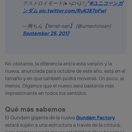
デストロイモード(● ˃̶͈̀ロ˂̶͈́)੭ꠥ⁾⁾
#ユニコーンガ
ンダム
pic.twitter.com/RuK3E7pFwl
— 梅ちん【ferret-san】 (@umechinsan)
September 25, 2017
No obstante, la diferencia entre esta versión y la
nueva, anunciada para octubre de este año, está en el
tamaño y en que también podrá moverse. Un poco, al
menos. Digamos que el nuevo será bastante más
impresionante en todos los sentidos.
Qué más sabemos
El Gundam gigante de la nueva
Gundam Factory
estará sujeto a una estructura a través de la cintura,