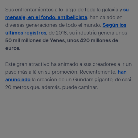
operadora de telefonía
, utilizando tu dirección IP y otra
Sus enfrentamientos a lo largo de toda la galaxia y
su
información de la cuenta de cliente de
mensaje, en el fondo, antibelicista
, han calado en
telecomunicaciones vinculada a la conexión que utilizas
(p. ej., número de teléfono móvil).
diversas generaciones de todo el mundo.
Según los
Este identificador se asigna a la conexión de internet, por
últimos registros
, de 2018, su industria genera unos
lo que cualquier persona que conecte su dispositivo y
50 mil millones de Yenes, unos 420 millones de
consienta el uso de la tecnología recibirá el mismo
euros
.
identificador. Típicamente:
Si utilizas una
conexión de banda ancha
(p. ej., Wi-Fi),
el marketing o análisis se realizará en función de las
Este gran atractivo ha animado a sus creadores a ir un
actividades de navegación de los miembros del hogar
paso más allá en su promoción. Recientemente,
han
que hayan dado su consentimiento.
anunciado
la creación de un Gundam gigante, de casi
Si utilizas
datos móviles
, el marketing será más
20 metros que, además, puede caminar.
personalizado, ya que se basará únicamente en la
navegación del usuario del móvil.
Puedes gestionar los consentimientos Utiq seleccionando
“Administrar Utiq” en la parte inferior de esta página web o
visitando el
portal de privacidad de Utiq
(“consenthub”)
. Para más información, consulta
la
política de privacidad de Utiq
.