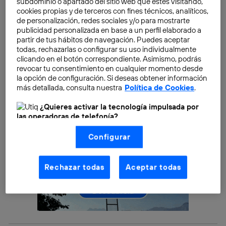
que los primeros son máquinas capaces de dirigirse
subdominio o apartado del sitio web que estés visitando,
cookies propias y de terceros con fines técnicos, analíticos,
solas, mientras que los segundos son máquinas
de personalización, redes sociales y/o para mostrarte
dirigidas por pilotos.
publicidad personalizada en base a un perfil elaborado a
partir de tus hábitos de navegación. Puedes aceptar
todas, rechazarlas o configurar su uso individualmente
clicando en el botón correspondiente. Asimismo, podrás
revocar tu consentimiento en cualquier momento desde
la opción de configuración. Si deseas obtener información
más detallada, consulta nuestra
Política de Cookies
.
¿Quieres activar la tecnología impulsada por
las operadoras de telefonía?
Nosotros, Telefónica S.A., utilizamos la tecnología Utiq para
Configurar
realizar nuestras acciones de marketing digital o análisis
(como se describe en este aviso de consentimiento)
basadas en tu navegación en nuestra(s) web(s)
listadas
aquí
(solo cuando utilizas una
conexión a
Rechazar todas
Aceptar todas
internet habilitada
, proporcionada por una de las
operadoras de telefonía participantes, y otorgas tu
consentimiento en cada página web).
La tecnología Utiq está diseñada con la privacidad como
prioridad ofreciéndote elección y control.
La tecnología utiliza un identificador cifrado creado por tu