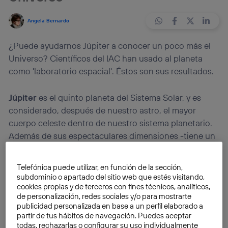
Angela Bernardo
¿Puede ayudarnos Júpiter a conocer un poco más el
Universo? Científicos del IAC han usado al planeta
como 'laboratorio espacial'. Éstos son sus resultados.
Júpiter
es el quinto planeta del Sistema Solar, y es
considerado, después de nuestro astro, el mayor
cuerpo celeste dentro de nuestro sistema planetario.
Además de sus espectaculares dimensiones -tiene un
tamaño trescientas veces superior al del planeta
Tierra-, Júpiter posee características muy curiosas
Telefónica puede utilizar, en función de la sección,
para la ciencia. Tanto que ha sido descrito como «un
subdominio o apartado del sitio web que estés visitando,
laboratorio para estudiar el
Universo
«, y en particular,
cookies propias y de terceros con fines técnicos, analíticos,
de personalización, redes sociales y/o para mostrarte
descubrir nuevos detalles acerca de los exoplanetas.
publicidad personalizada en base a un perfil elaborado a
partir de tus hábitos de navegación. Puedes aceptar
todas, rechazarlas o configurar su uso individualmente
¿Cómo hemos convertido a este voluminoso planeta