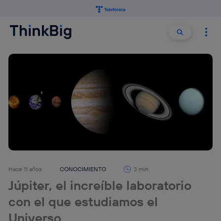
Buscar:
Buscar
Hace 11 años
CONOCIMIENTO
3 min
Júpiter, el increíble laboratorio
con el que estudiamos el
Universo