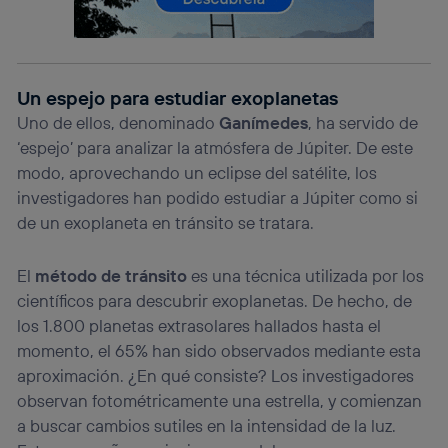
lo que cualquier persona que conecte su dispositivo y
consienta el uso de la tecnología recibirá el mismo
identificador. Típicamente:
Si utilizas una
conexión de banda ancha
(p. ej., Wi-Fi),
Un espejo para estudiar exoplanetas
el marketing o análisis se realizará en función de las
actividades de navegación de los miembros del hogar
Uno de ellos, denominado
Ganímedes
, ha servido de
que hayan dado su consentimiento.
‘espejo’ para analizar la atmósfera de Júpiter. De este
Si utilizas
datos móviles
, el marketing será más
modo, aprovechando un eclipse del satélite, los
personalizado, ya que se basará únicamente en la
investigadores han podido estudiar a Júpiter como si
navegación del usuario del móvil.
de un exoplaneta en tránsito se tratara.
Puedes gestionar los consentimientos Utiq seleccionando
“Administrar Utiq” en la parte inferior de esta página web o
visitando el
portal de privacidad de Utiq
El
método de tránsito
es una técnica utilizada por los
(“consenthub”)
. Para más información, consulta
científicos para descubrir exoplanetas. De hecho, de
la
política de privacidad de Utiq
.
los 1.800 planetas extrasolares hallados hasta el
momento, el 65% han sido observados mediante esta
aproximación. ¿En qué consiste? Los investigadores
observan fotométricamente una estrella, y comienzan
a buscar cambios sutiles en la intensidad de la luz.