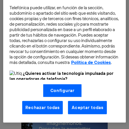
plataforma
, presentada el 26 de febrero en el marco
del World Mobile Congress por
José María Alvarez-
Telefónica puede utilizar, en función de la sección,
subdominio o apartado del sitio web que estés visitando,
Pallete, presidente de Telefónica
.
cookies propias y de terceros con fines técnicos, analíticos,
de personalización, redes sociales y/o para mostrarte
En esta mesa, moderada por
Gary Stewart, director
publicidad personalizada en base a un perfil elaborado a
partir de tus hábitos de navegación. Puedes aceptar
de Telefónica Open Future_ en Reino Unido
,
todas, rechazarlas o configurar su uso individualmente
participaron
Mariano de Beer, CCDO de Telefónica
;
clicando en el botón correspondiente. Asimismo, podrás
Javier Torremocha, socio fundador de Kibo
revocar tu consentimiento en cualquier momento desde
la opción de configuración. Si deseas obtener información
Ventures
, y
Elisenda Bou, cofundadora y CTO de
más detallada, consulta nuestra
Política de Cookies
.
Vilynx
, mostrando, respectivamente, las perspectivas
de las grandes corporaciones, los inversores y las
¿Quieres activar la tecnología impulsada por
las operadoras de telefonía?
startups.
Nosotros, Telefónica S.A., utilizamos la tecnología Utiq para
Configurar
realizar nuestras acciones de marketing digital o análisis
(como se describe en este aviso de consentimiento)
basadas en tu navegación en nuestra(s) web(s)
listadas
aquí
(solo cuando utilizas una
conexión a
Rechazar todas
Aceptar todas
internet habilitada
, proporcionada por una de las
operadoras de telefonía participantes, y otorgas tu
consentimiento en cada página web).
La tecnología Utiq está diseñada con la privacidad como