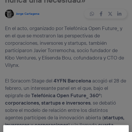
Jorge Cartagena
En el acto, organizado por Telefónica Open Future_ y
en el que se mostraron las perspectivas de
corporaciones, inversores y startups, también
participaron Javier Torremocha, socio fundador de
Kibo Ventures, y Elisenda Bou, cofundadora y CTO de
Vilynx.
El Soracom Stage del
4YFN Barcelona
acogió el 28 de
febrero, un interesante panel en el que, bajo el
epígrafe de
Telefónica Open Future_ 360º:
corporaciones, startups e inversores
, se debatió
sobre el modelo de relación entre los distintos
agentes partícipes de la innovación abierta (
startups,
inversores y corporaciones
) y la llamada
cuarta