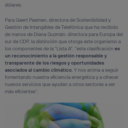
el marketing o análisis se realizará en función de las
dólares.
actividades de navegación de los miembros del hogar
que hayan dado su consentimiento.
Para Geert Paemen, directora de Sostenibilidad y
Si utilizas
datos móviles
, el marketing será más
personalizado, ya que se basará únicamente en la
Gestión de Intangibles de Telefónica que ha recibido
navegación del usuario del móvil.
de manos de Diana Guzmán, directora para Europa del
Puedes gestionar los consentimientos Utiq seleccionando
sur de CDP, la distinción que otorga este organismo a
“Administrar Utiq” en la parte inferior de esta página web o
los componentes de la “Lista A”, “esta clasificación
es
visitando el
portal de privacidad de Utiq
un reconocimiento a la gestión responsable y
(“consenthub”)
. Para más información, consulta
la
política de privacidad de Utiq
.
transparente de los riesgos y oportunidades
asociados al cambio climático
. Y nos anima a seguir
fomentando nuestra eficiencia energética y a ofrecer
nuevos servicios que ayudan a otros sectores a ser
más eficientes”.