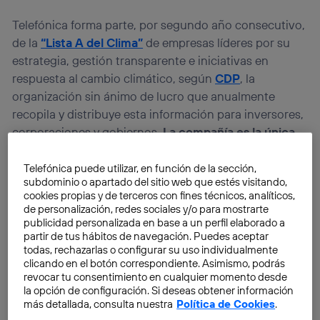
Telefónica forma parte, por segundo año consecutivo,
de la
“Lista A del Clima”
de empresas líderes por su
estrategia, gestión transparente e iniciativas en
respuesta al cambio climático, según
CDP
, la
organización sin ánimo de lucro que anualmente
recopila y distribuye esta información para inversores,
corporaciones y gobiernos.
La compañía es la única
telco española que figura en la Lista A de la edición
para la Península Ibérica del CDP.
Telefónica puede utilizar, en función de la sección,
subdominio o apartado del sitio web que estés visitando,
cookies propias y de terceros con fines técnicos, analíticos,
En concreto,
Telefónica
ha obtenido
la segunda
de personalización, redes sociales y/o para mostrarte
mejor puntuación de las Telco a nivel global con 99A
publicidad personalizada en base a un perfil elaborado a
partir de tus hábitos de navegación. Puedes aceptar
puntos
, uno más que el año anterior y los mismos que
todas, rechazarlas o configurar su uso individualmente
la surcoreana LG uplus, Telenor, Belgacom y Deutsche
clicando en el botón correspondiente. Asimismo, podrás
Telekom.
revocar tu consentimiento en cualquier momento desde
la opción de configuración. Si deseas obtener información
más detallada, consulta nuestra
Política de Cookies
.