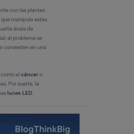
rsona que
tificador.
ente con las plantas
 que manipule estas
sis se
 hogar que
queña dosis de
al; el problema se
sará
e convierten en una
n la parte
onsenthub”)
.
s como el
cáncer
o
s. Por suerte, la
las
luces LED
.