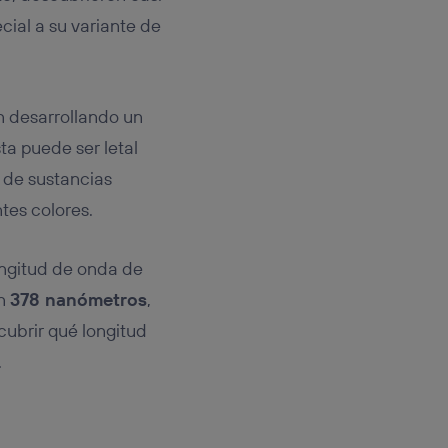
cial a su variante de
án desarrollando un
sta puede ser letal
s de sustancias
tes colores.
ngitud de onda de
on
378 nanómetros
,
cubrir qué longitud
.