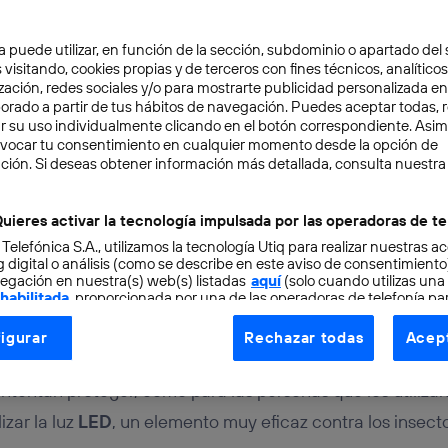
a puede utilizar, en función de la sección, subdominio o apartado del 
 visitando, cookies propias y de terceros con fines técnicos, analíticos
zación, redes sociales y/o para mostrarte publicidad personalizada e
aborado a partir de tus hábitos de navegación. Puedes aceptar todas, 
r su uso individualmente clicando en el botón correspondiente. Asi
evocar tu consentimiento en cualquier momento desde la opción de
ción. Si deseas obtener información más detallada, consulta nuestra
URO
3 min
D, el insecticida del sigl
uieres activar la tecnología impulsada por las operadoras de te
 Telefónica S.A., utilizamos la tecnología Utiq para realizar nuestras a
 digital o análisis (como se describe en este aviso de consentimient
egación en nuestra(s) web(s) listadas
aquí
(solo cuando utilizas una
 habilitada
, proporcionada por una de las operadoras de telefonía par
tu consentimiento en cada página web).
igurar
Rechazar todas
Acept
ogía Utiq está diseñada con la privacidad como prioridad ofreciéndot
al y como los conocemos hasta ahora, suponen un gran rie
ogía utiliza un identificador cifrado creado por tu
operadora de tele
intentan proteger, como para las personas que los utiliza
o tu dirección IP y otra información de la cuenta de cliente de telec
izar la luz
LED
, un elemento muy eficaz contra los insect
 a la conexión que utilizas (p. ej., número de teléfono móvil).