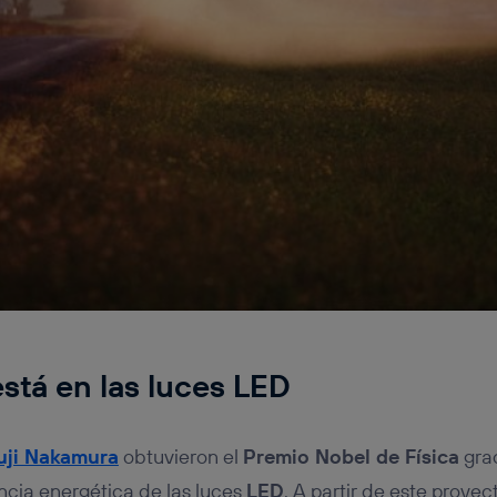
está en las luces LED
uji Nakamura
obtuvieron el
Premio Nobel de Física
grac
encia energética de las luces
LED
. A partir de este proye