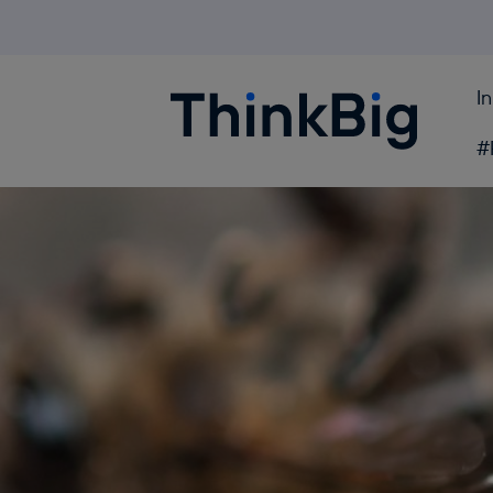
I
Blogthinkbig.com
#