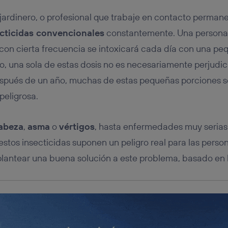
tificador se asigna a la conexión de internet, por lo que cualquier pe
u dispositivo y consienta el uso de la tecnología recibirá el mismo iden
, jardinero, o profesional que trabaje en contacto perman
nte:
cticidas convencionales
constantemente. Una persona
izas una
conexión de banda ancha
(p. ej., Wi-Fi), el marketing o análi
ará en función de las actividades de navegación de los miembros del
con cierta frecuencia se intoxicará cada día con una pe
dado su consentimiento.
to, una sola de estas dosis no es necesariamente perjudici
izas
datos móviles
, el marketing será más personalizado, ya que se ba
ente en la navegación del usuario del móvil.
spués de un año, muchas de estas pequeñas porciones s
stionar los consentimientos Utiq seleccionando “Administrar Utiq” e
peligrosa.
de esta página web o visitando el
portal de privacidad de Utiq (“c
información, consulta la
política de privacidad de Utiq
.
cabeza
,
asma
o
vértigos
, hasta enfermedades muy seria
stos insecticidas suponen un peligro real para las persona
plantear una buena solución a este problema, basado en 