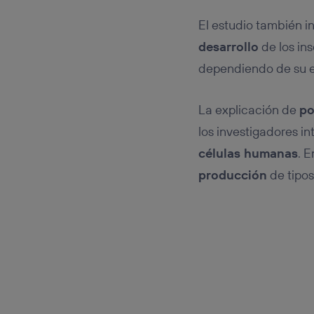
El estudio también in
desarrollo
de los in
dependiendo de su e
La explicación de
po
los investigadores in
células humanas
. 
producción
de tipos