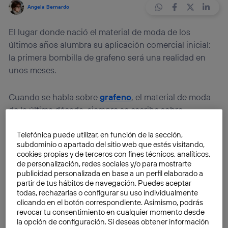
Angela Bernardo
El lugar donde nació el material de moda de los
últimos años alumbra su aplicación comercial inicial:
la primera bombilla de grafeno será una realidad en
unos meses.
Cuando se habla sobre
grafeno
, el material de moda
de la última década, siempre se escribe sobre
aplicaciones futuristas que revolucionarán la
Telefónica puede utilizar, en función de la sección,
sociedad. Ejemplos no faltan: desde
pantallas LED
que
subdominio o apartado del sitio web que estés visitando,
permitirán que la tecnología sea flexible hasta
baterías
cookies propias y de terceros con fines técnicos, analíticos,
con mayor autonomía. ¿Existe algún avance tangible
de personalización, redes sociales y/o para mostrarte
que podamos ver en los próximos meses? La
publicidad personalizada en base a un perfil elaborado a
partir de tus hábitos de navegación. Puedes aceptar
respuesta es afirmativa, ya que la primera
bombilla de
todas, rechazarlas o configurar su uso individualmente
grafeno
llegará al mercado este año.
clicando en el botón correspondiente. Asimismo, podrás
revocar tu consentimiento en cualquier momento desde
la opción de configuración. Si deseas obtener información
Este producto fue diseñado en la Universidad de