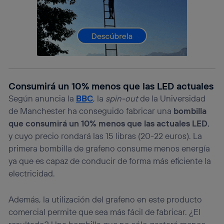
Si utilizas una
conexión de banda ancha
(p. ej., Wi-Fi),
el marketing o análisis se realizará en función de las
actividades de navegación de los miembros del hogar
que hayan dado su consentimiento.
Si utilizas
datos móviles
, el marketing será más
personalizado, ya que se basará únicamente en la
navegación del usuario del móvil.
Puedes gestionar los consentimientos Utiq seleccionando
Consumirá un 10% menos que las LED actuales
“Administrar Utiq” en la parte inferior de esta página web o
Según anuncia la
BBC
, la
spin-out
de la Universidad
visitando el
portal de privacidad de Utiq
de Manchester ha conseguido fabricar una
bombilla
(“consenthub”)
. Para más información, consulta
la
política de privacidad de Utiq
.
que consumirá un 10% menos que las actuales LED
,
y cuyo precio rondará las 15 libras (20-22 euros). La
primera bombilla de grafeno consume menos energía
ya que es capaz de conducir de forma más eficiente la
electricidad.
Además, la utilización del grafeno en este producto
comercial permite que sea más fácil de fabricar. ¿El