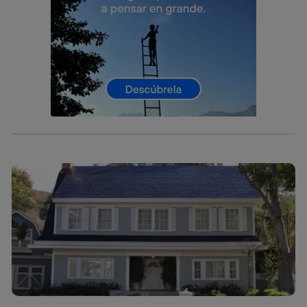
Si utilizas una
conexión de banda ancha
(p. ej., Wi-Fi),
el marketing o análisis se realizará en función de las
actividades de navegación de los miembros del hogar
que hayan dado su consentimiento.
Si utilizas
datos móviles
, el marketing será más
personalizado, ya que se basará únicamente en la
navegación del usuario del móvil.
Puedes gestionar los consentimientos Utiq seleccionando
“Administrar Utiq” en la parte inferior de esta página web o
visitando el
portal de privacidad de Utiq
(“consenthub”)
. Para más información, consulta
la
política de privacidad de Utiq
.