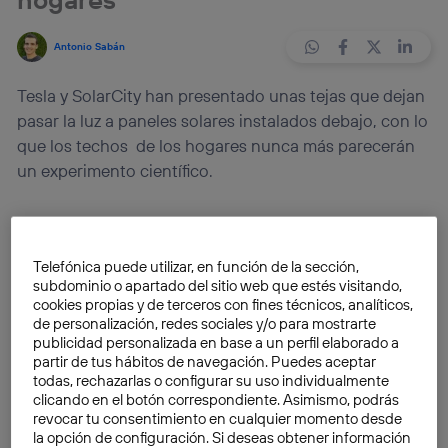
Antonio Sabán
Tesla y SolarCity han presentado unas tejas que dejan
pasar la luz a paneles solares instalados debajo, con lo
que los techos de los hogares nunca más parecerán
un experimento científico.
Elon Musk no se conforma con los éxitos de Tesla y las
promesas de
Hyperloop
o
SpaceX
. La compra de
Telefónica puede utilizar, en función de la sección,
SolarCity dejaba muy claro lo en serio que se iba a
subdominio o apartado del sitio web que estés visitando,
tomar el futuro de las energías renovables, y sólo
cookies propias y de terceros con fines técnicos, analíticos,
faltaba ver un producto que las familias pudieran
de personalización, redes sociales y/o para mostrarte
publicidad personalizada en base a un perfil elaborado a
adquirir para comenzar a integrar esta revolución
partir de tus hábitos de navegación. Puedes aceptar
energética en sus día a día.
todas, rechazarlas o configurar su uso individualmente
clicando en el botón correspondiente. Asimismo, podrás
revocar tu consentimiento en cualquier momento desde
El producto presentado el pasado viernes continúa el
la opción de configuración. Si deseas obtener información