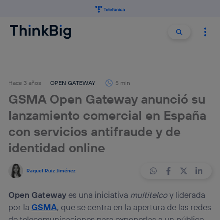
Buscar:
Buscar
Hace 3 años
OPEN GATEWAY
5 min
GSMA Open Gateway anunció su
lanzamiento comercial en España
con servicios antifraude y de
identidad online
Raquel Ruiz Jiménez
Open Gateway
es una iniciativa
multitelco
y liderada
por la
GSMA
, que se centra en la apertura de las redes
de telecomunicaciones para exponerlas a un público