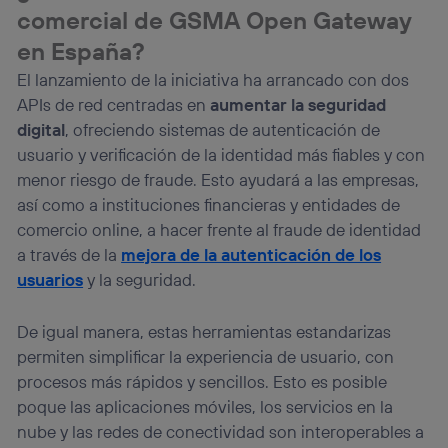
“Administrar Utiq” en la parte inferior de esta página web o
comercial de GSMA Open Gateway
visitando el
portal de privacidad de Utiq
en España?
(“consenthub”)
. Para más información, consulta
la
política de privacidad de Utiq
.
El lanzamiento de la iniciativa ha arrancado con dos
APIs de red centradas en
aumentar la seguridad
digital
, ofreciendo sistemas de autenticación de
usuario y verificación de la identidad más fiables y con
menor riesgo de fraude. Esto ayudará a las empresas,
así como a instituciones financieras y entidades de
comercio online, a hacer frente al fraude de identidad
a través de la
mejora de la autenticación de los
usuarios
y la seguridad.
De igual manera, estas herramientas estandarizas
permiten simplificar la experiencia de usuario, con
procesos más rápidos y sencillos. Esto es posible
poque las aplicaciones móviles, los servicios en la
nube y las redes de conectividad son interoperables a