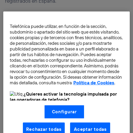
registrados en España.
Telefónica puede utilizar, en función de la sección,
subdominio o apartado del sitio web que estés visitando,
cookies propias y de terceros con fines técnicos, analíticos,
de personalización, redes sociales y/o para mostrarte
publicidad personalizada en base a un perfil elaborado a
partir de tus hábitos de navegación. Puedes aceptar
todas, rechazarlas o configurar su uso individualmente
clicando en el botón correspondiente. Asimismo, podrás
revocar tu consentimiento en cualquier momento desde
la opción de configuración. Si deseas obtener información
más detallada, consulta nuestra
Política de Cookies
.
¿Quieres activar la tecnología impulsada por
las operadoras de telefonía?
Nosotros, Telefónica S.A., utilizamos la tecnología Utiq para
Configurar
realizar nuestras acciones de marketing digital o análisis
(como se describe en este aviso de consentimiento)
basadas en tu navegación en nuestra(s) web(s)
Por ello, los principales operadores de España,
listadas
aquí
(solo cuando utilizas una
conexión a
Rechazar todas
Aceptar todas
internet habilitada
, proporcionada por una de las