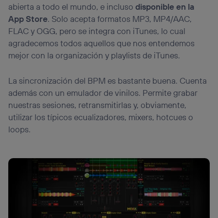
abierta a todo el mundo, e incluso
disponible en la
App Store
. Solo acepta formatos MP3, MP4/AAC,
FLAC y OGG, pero se integra con iTunes, lo cual
agradecemos todos aquellos que nos entendemos
mejor con la organización y playlists de iTunes.
La sincronización del BPM es bastante buena. Cuenta
además con un emulador de vinilos. Permite grabar
nuestras sesiones, retransmitirlas y, obviamente,
utilizar los típicos ecualizadores, mixers, hotcues o
loops.