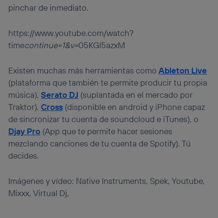
pinchar de inmediato.
https://www.youtube.com/watch?
time
continue=1&v=
05KGl5azxM
Existen muchas más herramientas como
Ableton Live
(plataforma que también te permite producir tu propia
música),
Serato DJ
(suplantada en el mercado por
Traktor),
Cross
(disponible en android y iPhone capaz
de sincronizar tu cuenta de soundcloud e iTunes), o
Djay Pro
(App que te permite hacer sesiones
mezclando canciones de tu cuenta de Spotify). Tú
decides.
Imágenes y vídeo: Native Instruments, Spek, Youtube,
Mixxx, Virtual Dj,