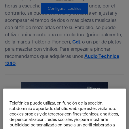
horas a escuchar música y sets. La segunda, por el
Configurar cookies
contrario, se puede entrenar, y consiste en ajustar y
acompasar el tempo de dos o más piezas musicales
con el fin de mezclarlas entre sí. Para ello, se puede
utilizar únicamente una controladora (principalmente,
de la marca Traktor o Pioneer),
Cdj
, o un par de platos
para mezclar con vinilos. Para empezar a pinchar
recomendamos que adquieras unos
Audio Technica
1240
.
Telefónica puede utilizar, en función de la sección,
subdominio o apartado del sitio web que estés visitando,
cookies propias y de terceros con fines técnicos, analíticos,
de personalización, redes sociales y/o para mostrarte
publicidad personalizada en base a un perfil elaborado a