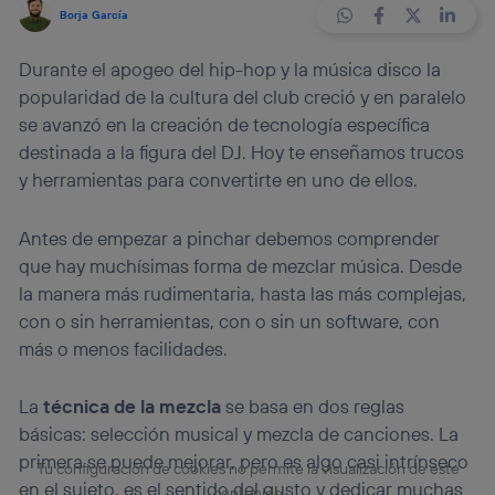
Borja García
Durante el apogeo del hip-hop y la música disco la
popularidad de la cultura del club creció y en paralelo
se avanzó en la creación de tecnología específica
destinada a la figura del DJ. Hoy te enseñamos trucos
y herramientas para convertirte en uno de ellos.
Antes de empezar a pinchar debemos comprender
que hay muchísimas forma de mezclar música. Desde
la manera más rudimentaria, hasta las más complejas,
con o sin herramientas, con o sin un software, con
más o menos facilidades.
La
técnica de la mezcla
se basa en dos reglas
básicas: selección musical y mezcla de canciones. La
primera se puede mejorar, pero es algo casi intrínseco
Tu configuración de cookies no permite la visualización de este
en el sujeto, es el sentido del gusto y dedicar muchas
contenido