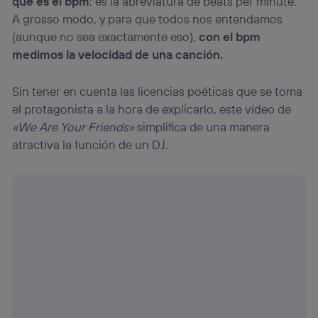
qué es el bpm
: es la abreviatura de beats per minute.
(p. ej., número de teléfono móvil).
A grosso modo, y para que todos nos entendamos
Este identificador se asigna a la conexión de internet, por
lo que cualquier persona que conecte su dispositivo y
(aunque no sea exactamente eso),
con el bpm
consienta el uso de la tecnología recibirá el mismo
medimos la velocidad de una canción.
identificador. Típicamente:
Si utilizas una
conexión de banda ancha
(p. ej., Wi-Fi),
Sin tener en cuenta las licencias poéticas que se toma
el marketing o análisis se realizará en función de las
actividades de navegación de los miembros del hogar
el protagonista a la hora de explicarlo, este vídeo de
que hayan dado su consentimiento.
«We Are Your Friends»
simplifica de una manera
Si utilizas
datos móviles
, el marketing será más
atractiva la función de un DJ.
personalizado, ya que se basará únicamente en la
navegación del usuario del móvil.
Puedes gestionar los consentimientos Utiq seleccionando
“Administrar Utiq” en la parte inferior de esta página web o
visitando el
portal de privacidad de Utiq
(“consenthub”)
. Para más información, consulta
la
política de privacidad de Utiq
.