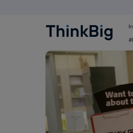
I
Blogthinkbig.com
#