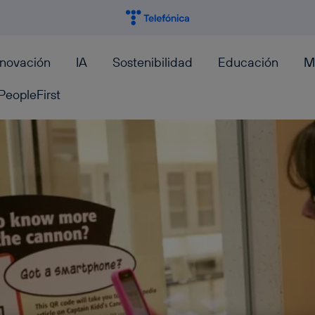
nnovación
IA
Sostenibilidad
Educación
M
PeopleFirst