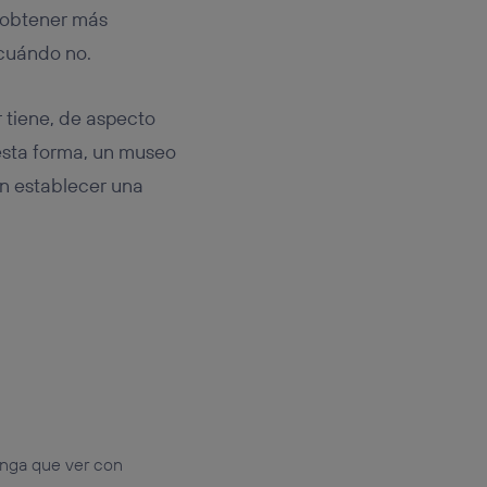
e obtener más
 cuándo no.
r tiene, de aspecto
esta forma, un museo
an establecer una
enga que ver con