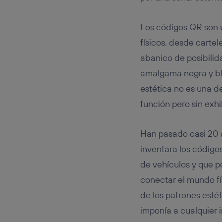
Este iden
conecte s
Típicame
Los códigos QR son u
Si util
físicos, desde carte
realiz
hayan 
abanico de posibilid
Si util
amalgama negra y bl
únicam
estética no es una de
Puedes ge
inferior 
función pero sin exh
Para más 
Han pasado casi 20 
inventara los código
de vehículos y que p
conectar el mundo fí
de los patrones esté
imponía a cualquier i