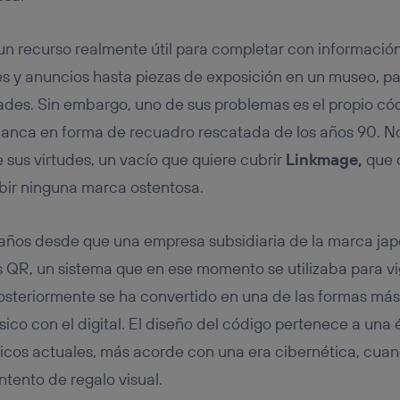
tificador se asigna a la conexión de internet, por lo que cualquier pe
u dispositivo y consienta el uso de la tecnología recibirá el mismo iden
nte:
n recurso realmente útil para completar con información
izas una
conexión de banda ancha
(p. ej., Wi-Fi), el marketing o análi
les y anuncios hasta piezas de exposición en un museo, p
ará en función de las actividades de navegación de los miembros del
dado su consentimiento.
ades. Sin embargo, uno de sus problemas es el propio cód
izas
datos móviles
, el marketing será más personalizado, ya que se ba
anca en forma de recuadro rescatada de los años 90. N
ente en la navegación del usuario del móvil.
 sus virtudes, un vacío que quiere cubrir
Linkmage,
que 
stionar los consentimientos Utiq seleccionando “Administrar Utiq” e
de esta página web o visitando el
portal de privacidad de Utiq (“c
ibir ninguna marca ostentosa.
información, consulta la
política de privacidad de Utiq
.
años desde que una empresa subsidiaria de la marca ja
s QR, un sistema que en ese momento se utilizaba para vi
osteriormente se ha convertido en una de las formas má
sico con el digital. El diseño del código pertenece a un
ticos actuales, más acorde con una era cibernética, cuand
ntento de regalo visual.