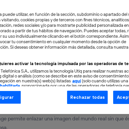
a puede utilizar, en función de la sección, subdominio o apartado del 
 visitando, cookies propias y de terceros con fines técnicos, analíticos
zación, redes sociales y/o para mostrarte publicidad personalizada e
aborado a partir de tus hábitos de navegación. Puedes aceptar todas, 
r su uso individualmente clicando en el botón correspondiente. Asi
evocar tu consentimiento en cualquier momento desde la opción de
ción. Si deseas obtener información más detallada, consulta nuestra
NOLOGÍA
2 min
, el sustituto de los QR 
uieres activar la tecnología impulsada por las operadoras de te
 Telefónica S.A., utilizamos la tecnología Utiq para realizar nuestras a
s de estética
 digital o análisis (como se describe en este aviso de consentimient
egación en nuestra(s) web(s) listadas
aquí
(solo cuando utilizas una
 habilitada
, proporcionada por una de las operadoras de telefonía par
tu consentimiento en cada página web).
igurar
Rechazar todas
Acept
ogía Utiq está diseñada con la privacidad como prioridad ofreciéndot
ogía utiliza un identificador cifrado creado por tu
operadora de tele
o tu dirección IP y otra información de la cuenta de cliente de telec
age permite enlazar una imagen del mundo real sin que 
 a la conexión que utilizas (p. ej., número de teléfono móvil).
osa.