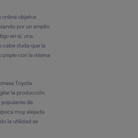
rsona que
tificador.
 online objetos
sis se
asando por un amplio
 hogar que
igo en sí, una
sará
o cabe duda que la
cumple con la misma
n la parte
onsenthub”)
.
ponesa Toyota
gilar la producción
s populares de
a época muy alejada
o la utilidad se