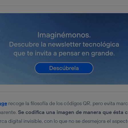
age
recoge la filosofía de los códigos QR, pero evita marca
parente.
Se codifica una imagen de manera que ésta 
rca digital invisible, con lo que no se desmejora el aspect