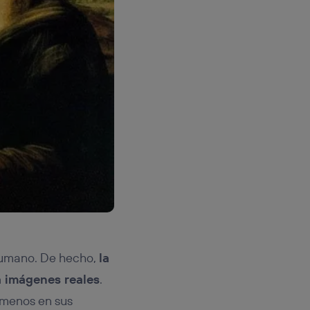
 humano. De hecho,
la
a imágenes reales
.
l menos en sus