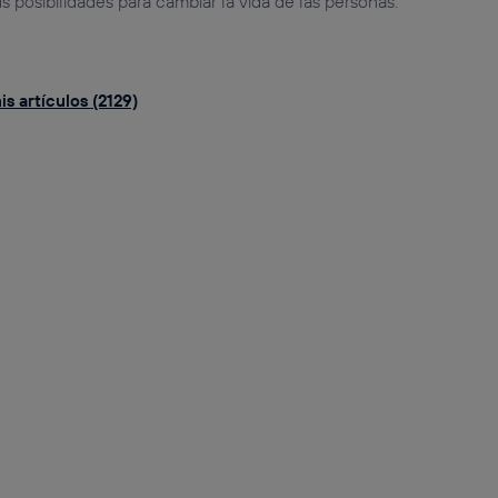
us posibilidades para cambiar la vida de las personas.
s artículos (2129)