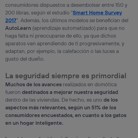
(p. ej., número de teléfono móvil).
consumidores dispuestos a desembolsar entre 150 y
Este identificador se asigna a la conexión de internet, por
200 libras, según el estudio “
Smart Home Survey
lo que cualquier persona que conecte su dispositivo y
2017
”. Además, los últimos modelos se benefician del
consienta el uso de la tecnología recibirá el mismo
AutoLearn
(aprendizaje automatizado) para que no
identificador. Típicamente:
haga falta ni preocuparse de ello, ya que dichos
Si utilizas una
conexión de banda ancha
(p. ej., Wi-Fi),
el marketing o análisis se realizará en función de las
aparatos van aprendiendo de ti progresivamente, y
actividades de navegación de los miembros del hogar
adaptan, por ejemplo, la calefacción o las luces a
que hayan dado su consentimiento.
gusto del dueño.
Si utilizas
datos móviles
, el marketing será más
personalizado, ya que se basará únicamente en la
La seguridad siempre es primordial
navegación del usuario del móvil.
Puedes gestionar los consentimientos Utiq seleccionando
Muchos de los avances
realizados en domótica
“Administrar Utiq” en la parte inferior de esta página web o
fueron
destinados a mejorar nuestra seguridad
visitando el
portal de privacidad de Utiq
dentro de las viviendas. De hecho, es uno
de los
(“consenthub”)
. Para más información, consulta
la
política de privacidad de Utiq
.
aspectos más relevantes, según un 51% de los
consumidores encuestados, en cuanto a los gatos
en un hogar inteligente.