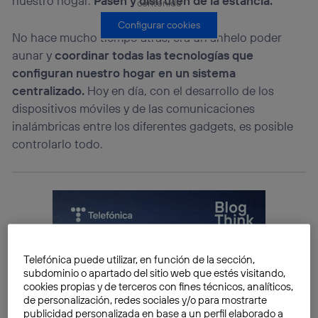
nuestro hogar.
Pasen y disfruten de la estancia.
contenido
Configurar cookies
No hace mucho tiempo atrás, era un anhelo poder
aunar y
coordinar todas las tecnologías que
configuran nuestro hogar en un sistema
centralizado.
Hoy en día, con el desarrollo de los
dispositivos móviles y de las comunicaciones
inalámbricas entre los diferentes gadgets, es posible
controlarlo todo.
Telefónica puede utilizar, en función de la sección,
subdominio o apartado del sitio web que estés visitando,
cookies propias y de terceros con fines técnicos, analíticos,
de personalización, redes sociales y/o para mostrarte
publicidad personalizada en base a un perfil elaborado a