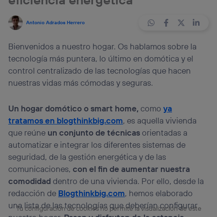
Antonio Adrados Herrero
Bienvenidos a nuestro hogar. Os hablamos sobre la
tecnología más puntera, lo último en domótica y el
control centralizado de las tecnologías que hacen
nuestras vidas más cómodas y seguras.
Un hogar domótico o smart home,
como
ya
tratamos en blogthinkbig.com
, es aquella vivienda
que reúne
un conjunto de técnicas
orientadas a
automatizar e integrar los diferentes sistemas de
seguridad, de la gestión energética y de las
comunicaciones,
con el fin de aumentar nuestra
comodidad
dentro de una vivienda. Por ello, desde la
redacción de
Blogthinkbig.com
, hemos elaborado
una lista de las tecnologías que deberían configurar
Tu configuración de cookies no permite la visualización de este