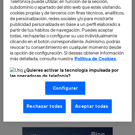
palma, gracias a su gran capacidad de análisis, de
Telefónica puede utilizar, en función de la sección,
subdominio o apartado del sitio web que estés visitando,
suma importancia en cualquier sector que pueda
cookies propias y de terceros con fines técnicos, analíticos,
valerse de las ventajas del
big data
.
de personalización, redes sociales y/o para mostrarte
publicidad personalizada en base a un perfil elaborado a
partir de tus hábitos de navegación. Puedes aceptar
El informe, realizado con la colaboración de
312
todas, rechazarlas o configurar su uso individualmente
responsables de recursos humanos
de compañías
clicando en el botón correspondiente. Asimismo, podrás
con más de 250 y 500 empleados, asegura que “el
revocar tu consentimiento en cualquier momento desde
la opción de configuración. Si deseas obtener información
50% de la fuerza laboral de 2020 estará integrada por
más detallada, consulta nuestra
Política de Cookies
.
la generación de los
millennials
”. Según
Loles Sala
,
directora de Human Age Institute, “hay que atraerles,
¿Quieres activar la tecnología impulsada por
las operadoras de telefonía?
desarrollar proyectos cortos que les estimulen para
Nosotros, Telefónica S.A., utilizamos la tecnología Utiq para
que el tiempo que estén en nuestras organizaciones
Configurar
realizar nuestras acciones de marketing digital o análisis
den lo mejor de sí”. No es la primera vez que se sugiere
(como se describe en este aviso de consentimiento)
basadas en tu navegación en nuestra(s) web(s)
que el perfil de un millennial no concibe el trabajar
listadas
aquí
(solo cuando utilizas una
conexión a
Rechazar todas
Aceptar todas
toda su vida en una misma empresa.
internet habilitada
, proporcionada por una de las
operadoras de telefonía participantes, y otorgas tu
consentimiento en cada página web).
La tecnología Utiq está diseñada con la privacidad como
prioridad ofreciéndote elección y control.