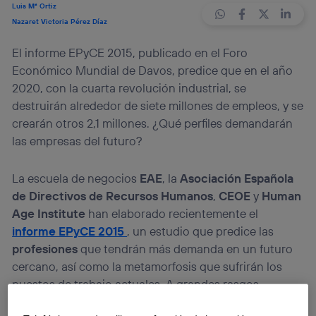
Luis Mª Ortiz
Nazaret Victoria Pérez Díaz
El informe EPyCE 2015, publicado en el Foro
Económico Mundial de Davos, predice que en el año
2020, con la cuarta revolución industrial, se
destruirán alrededor de siete millones de empleos, y se
crearán otros 2,1 millones. ¿Qué perfiles demandarán
las empresas del futuro?
La escuela de negocios
EAE
, la
Asociación Española
de Directivos de Recursos Humanos
,
CEOE
y
Human
Age Institute
han elaborado recientemente el
informe EPyCE 2015
, un estudio que predice las
profesiones
que tendrán más demanda en un futuro
cercano, así como la metamorfosis que sufrirán los
puestos de trabajo actuales. A grandes rasgos,
informáticos
,
ingenieros
y
matemáticos
se llevan la