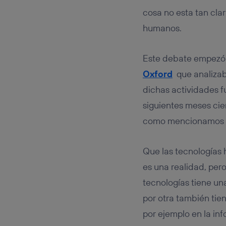
Este iden
conecte s
cosa no esta tan clar
Típicame
humanos.
Si util
realiz
hayan 
Este debate empezó 
Si util
Oxford
que analizaba
únicam
dichas actividades f
Puedes ge
inferior 
siguientes meses cie
Para más 
como mencionamos 
Que las tecnologías
es una realidad, per
tecnologías tiene un
por otra también ti
por ejemplo en la inf