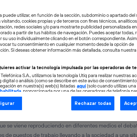
a puede utilizar, en función de la sección, subdominio o apartado del 
 visitando, cookies propias y de terceros con fines técnicos, analíticos
zación, redes sociales y/o para mostrarte publicidad personalizada e
aborado a partir de tus hábitos de navegación. Puedes aceptar todas, 
r su uso individualmente clicando en el botón correspondiente. Asi
evocar tu consentimiento en cualquier momento desde la opción de
URO
4 min
ción. Si deseas obtener información más detallada, consulta nuestra
anos también mandan a 
uieres activar la tecnología impulsada por las operadoras de te
 Telefónica S.A., utilizamos la tecnología Utiq para realizar nuestras a
l paro
 digital o análisis (como se describe en este aviso de consentimient
egación en nuestra(s) web(s) listadas
aquí
(solo cuando utilizas una
 habilitada
, proporcionada por una de las operadoras de telefonía par
tu consentimiento en cada página web).
igurar
Rechazar todas
Acept
ogía Utiq está diseñada con la privacidad como prioridad ofreciéndot
érez
ogía utiliza un identificador cifrado creado por tu
operadora de tele
o tu dirección IP y otra información de la cuenta de cliente de telec
e se viene reproduciendo en diferentes medios el debate
 a la conexión que utilizas (p. ej., número de teléfono móvil).
es de puestos de trabajo llevando a la sociedad a una situ