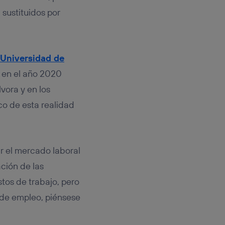
rsona que
tificador.
 sustituidos por
sis se
 hogar que
 Universidad de
sará
e en el año 2020
vora y en los
n la parte
onsenthub”)
.
co de esta realidad
r el mercado laboral
ción de las
stos de trabajo, pero
 de empleo, piénsese