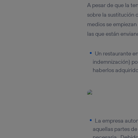
A pesar de que la te
sobre la sustitución
medios se empiezan a
las que están envian
Un restaurante en
indemnización) p
haberlos adquirid
La empresa autom
aquellas partes de
necesaria . Debido