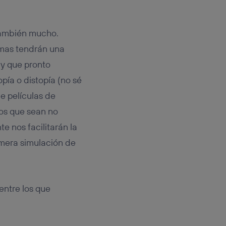
 también mucho.
emas tendrán una
 y que pronto
pía o distopía (no sé
e películas de
dos que sean no
e nos facilitarán la
 mera simulación de
 entre los que