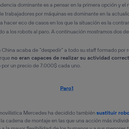
ndencia dominante es a pensar en la primera opción y el 
 de trabajadores por máquinas es dominante en la actuali
 hacer eco de casos en los que la situación es la contrar
do a los robots al paro. A continuación mostramos dos de 
 China acaba de “despedir” a todo su staff formado por r
orque
no eran capaces de realizar su actividad corre
o por un precio de 7.000$ cada uno.
ovilística Mercedes ha decidido también
sustituir rob
 la cadena de montaje en las que una acción más individ
 a la mayor flexibilidad de los humanos y a sus menores