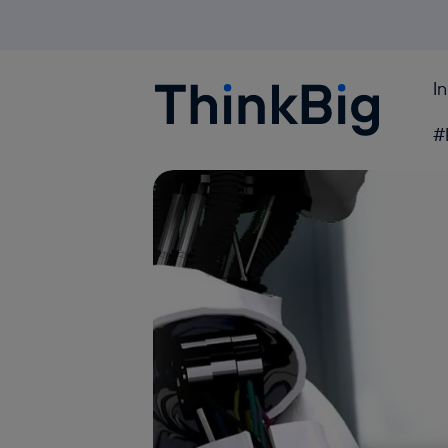
I
Blogthinkbig.com
#