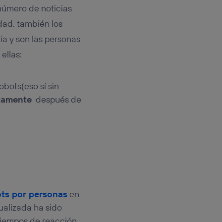
número de noticias
dad, también los
ia y son las personas
ellas:
obots(eso sí sin
ctamente
después de
ots por personas
en
ualizada ha sido
 tiempos de reacción