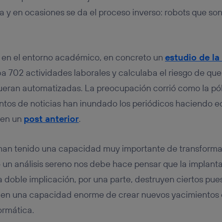
tificador se asigna a la conexión de internet, por lo que cualquier pe
u dispositivo y consienta el uso de la tecnología recibirá el mismo iden
a y en ocasiones se da el proceso inverso: robots que son
nte:
izas una
conexión de banda ancha
(p. ej., Wi-Fi), el marketing o análi
ará en función de las actividades de navegación de los miembros del
dado su consentimiento.
en el entorno académico, en concreto un
estudio de la
izas
datos móviles
, el marketing será más personalizado, ya que se ba
 702 actividades laborales y calculaba el riesgo de qu
ente en la navegación del usuario del móvil.
ueran automatizadas. La preocupación corrió como la pól
stionar los consentimientos Utiq seleccionando “Administrar Utiq” e
de esta página web o visitando el
portal de privacidad de Utiq (“c
ntos de noticias han inundado los periódicos haciendo e
información, consulta la
política de privacidad de Utiq
.
en un
post anterior
.
 han tenido una capacidad muy importante de transforma
o un análisis sereno nos debe hace pensar que la implanta
a doble implicación, por una parte, destruyen ciertos pue
enen una capacidad enorme de crear nuevos yacimientos
ormática.