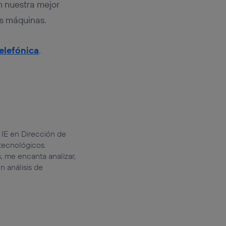
n nuestra mejor
as máquinas.
elefónica
.
 IE en Dirección de
tecnológicos.
, me encanta analizar,
 análisis de