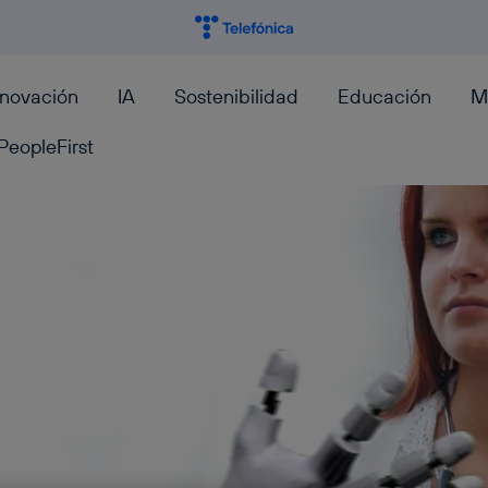
nnovación
IA
Sostenibilidad
Educación
M
PeopleFirst