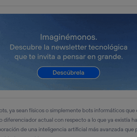
bots, ya sean físicos o simplemente bots informáticos que
o diferenciador actual con respecto a lo que ya existía h
oración de una inteligencia artificial más avanzada que p