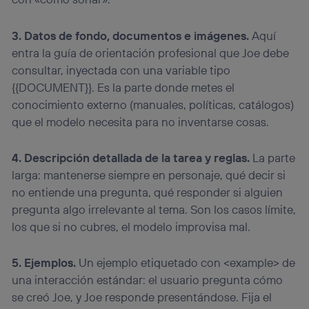
navegación del usuario del móvil.
Puedes gestionar los consentimientos Utiq seleccionando
3. Datos de fondo, documentos e imágenes.
Aquí
“Administrar Utiq” en la parte inferior de esta página web o
visitando el
portal de privacidad de Utiq
entra la guía de orientación profesional que Joe debe
(“consenthub”)
. Para más información, consulta
consultar, inyectada con una variable tipo
la
política de privacidad de Utiq
.
{{DOCUMENT}}. Es la parte donde metes el
conocimiento externo (manuales, políticas, catálogos)
que el modelo necesita para no inventarse cosas.
4. Descripción detallada de la tarea y reglas.
La parte
larga: mantenerse siempre en personaje, qué decir si
no entiende una pregunta, qué responder si alguien
pregunta algo irrelevante al tema. Son los casos límite,
los que si no cubres, el modelo improvisa mal.
5. Ejemplos.
Un ejemplo etiquetado con <example> de
una interacción estándar: el usuario pregunta cómo
se creó Joe, y Joe responde presentándose. Fija el