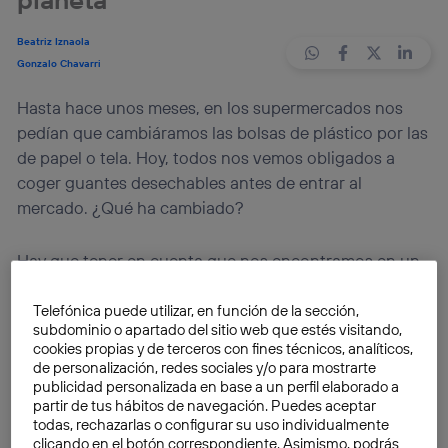
Beatriz Iznaola
Gonzalo Chavarri
Hasta hace unos meses, en los supermercados nos
pedían que cambiáramos las bolsas de plástico por las
de papel o tela. Hoy, todos nos vemos obligados a
coger guantes desechables antes de entrar al
mercado. ¿Qué ha cambiado?
Hay que tener en cuenta que nos encontramos en un
momento excepcional
. Una pandemia sigue
maltratando a gran parte del mundo y
el uso de la
Telefónica puede utilizar, en función de la sección,
subdominio o apartado del sitio web que estés visitando,
mascarilla es prácticamente obligatorio.
Pero, en
cookies propias y de terceros con fines técnicos, analíticos,
realidad, ¿hace falta que tanto las mascarillas como
de personalización, redes sociales y/o para mostrarte
los guantes sean desechables y, además, de plástico?
publicidad personalizada en base a un perfil elaborado a
partir de tus hábitos de navegación. Puedes aceptar
todas, rechazarlas o configurar su uso individualmente
La respuesta es no. Hay muchas alternativas a esto.
clicando en el botón correspondiente. Asimismo, podrás