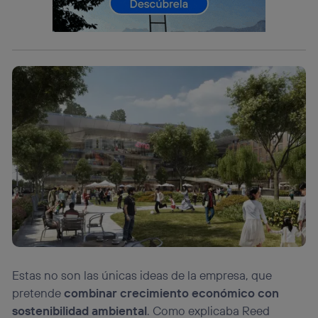
identificador. Típicamente:
Si utilizas una
conexión de banda ancha
(p. ej., Wi-Fi),
el marketing o análisis se realizará en función de las
actividades de navegación de los miembros del hogar
que hayan dado su consentimiento.
Si utilizas
datos móviles
, el marketing será más
personalizado, ya que se basará únicamente en la
navegación del usuario del móvil.
Puedes gestionar los consentimientos Utiq seleccionando
“Administrar Utiq” en la parte inferior de esta página web o
visitando el
portal de privacidad de Utiq
(“consenthub”)
. Para más información, consulta
la
política de privacidad de Utiq
.
Estas no son las únicas ideas de la empresa, que
pretende
combinar crecimiento económico con
sostenibilidad ambiental
. Como explicaba Reed