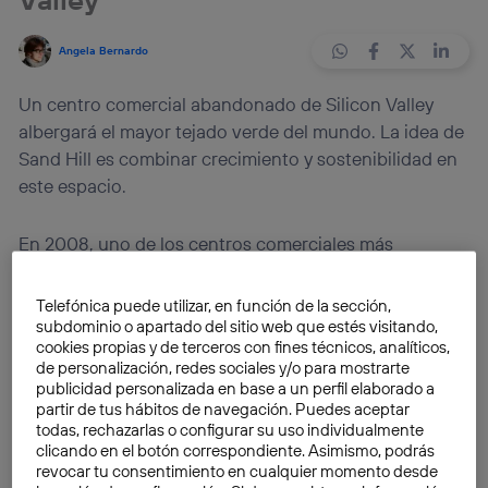
Angela Bernardo
Un centro comercial abandonado de Silicon Valley
albergará el mayor tejado verde del mundo. La idea de
Sand Hill es combinar crecimiento y sostenibilidad en
este espacio.
En 2008, uno de los centros comerciales más
populares de Cupertino, la región de
Silicon Valley
donde se encuentran las oficinas de
Apple
, Oracle o
Telefónica puede utilizar, en función de la sección,
IBM, cerraba sus puertas. La pérdida de clientes y la
subdominio o apartado del sitio web que estés visitando,
cookies propias y de terceros con fines técnicos, analíticos,
situación financiera de sus propietarios eran las
de personalización, redes sociales y/o para mostrarte
razones que explicaban el fin del
Vallco Shopping Mall
.
publicidad personalizada en base a un perfil elaborado a
partir de tus hábitos de navegación. Puedes aceptar
todas, rechazarlas o configurar su uso individualmente
La crisis económica transformó aquel centro
clicando en el botón correspondiente. Asimismo, podrás
comercial medio abandonado en una oportunidad de
revocar tu consentimiento en cualquier momento desde