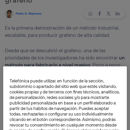
Pablo G. Bejerano
Es la primera demostración de un método industrial,
escalable, para producir grafeno de alta calidad.
Desde que se descubrió el grafeno, una de las
prioridades de los investigadores ha sido encontrar
un
método para fabricarlo a nivel masivo
. Poco a poco
se han ido explorando sus aplicaciones, a partir de sus
prometedoras propiedades, pero la producción
Telefónica puede utilizar, en función de la sección,
subdominio o apartado del sitio web que estés visitando,
siempre ha sido una cuestión complicada.
cookies propias y de terceros con fines técnicos, analíticos,
de personalización, redes sociales y/o para mostrarte
Ahora, un equipo de ingenieros del MIT ha publicado
publicidad personalizada en base a un perfil elaborado a
partir de tus hábitos de navegación. Puedes aceptar
un trabajo donde se describe un método de
todas, rechazarlas o configurar su uso individualmente
fabricación escalable. Estos científicos han
clicando en el botón correspondiente. Asimismo, podrás
demostrado esta forma de producir grafeno y podría
revocar tu consentimiento en cualquier momento desde