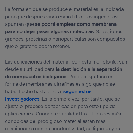
identificador. Típicamente:
La forma en que se produce el material es la indicada
Si utilizas una
conexión de banda ancha
(p. ej., Wi-Fi),
el marketing o análisis se realizará en función de las
para que después sirva como filtro. Los ingenieros
actividades de navegación de los miembros del hogar
apuntan que
se podrá emplear como membrana
que hayan dado su consentimiento.
para no dejar pasar algunas moléculas
. Sales, iones
Si utilizas
datos móviles
, el marketing será más
grandes, proteínas o nanopartículas son compuestos
personalizado, ya que se basará únicamente en la
que el grafeno podrá retener.
navegación del usuario del móvil.
Puedes gestionar los consentimientos Utiq seleccionando
“Administrar Utiq” en la parte inferior de esta página web o
Las aplicaciones del material, con esta morfología, van
visitando el
portal de privacidad de Utiq
desde su utilidad para
la destilación a la separación
(“consenthub”)
. Para más información, consulta
de compuestos biológicos
. Producir grafeno en
la
política de privacidad de Utiq
.
forma de membranas ultrafinas es algo que no se
había hecho hasta ahora,
según estos
investigadores
. Es la primera vez, por tanto, que se
ajusta el proceso de fabricación para este tipo de
aplicaciones. Cuando en realidad las utilidades más
conocidas del prodigioso material están más
relacionadas con su conductividad, su ligereza y su