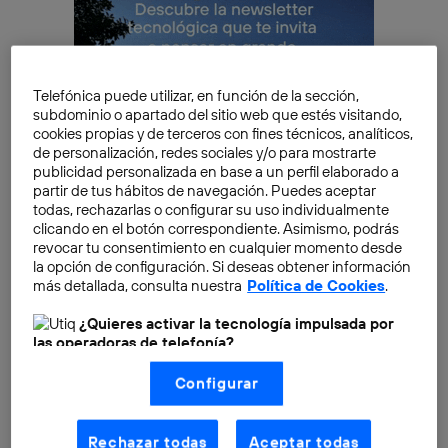
Telefónica puede utilizar, en función de la sección,
subdominio o apartado del sitio web que estés visitando,
cookies propias y de terceros con fines técnicos, analíticos,
de personalización, redes sociales y/o para mostrarte
publicidad personalizada en base a un perfil elaborado a
partir de tus hábitos de navegación. Puedes aceptar
todas, rechazarlas o configurar su uso individualmente
clicando en el botón correspondiente. Asimismo, podrás
revocar tu consentimiento en cualquier momento desde
Pero hasta la fecha, Midjourney nunca había fabricado
la opción de configuración. Si deseas obtener información
más detallada, consulta nuestra
Política de Cookies
.
nada físico, ni mucho menos había operado en el
sector médico. Sin embargo el 17 de junio de 2026,
¿Quieres activar la tecnología impulsada por
David Holz anunció en un evento en San Francisco la
las operadoras de telefonía?
creación de Midjourney Medical, una nueva división
Nosotros, Telefónica S.A., utilizamos la tecnología Utiq para
Configurar
realizar nuestras acciones de marketing digital o análisis
de la empresa, junto a su primer producto de
(como se describe en este aviso de consentimiento)
hardware: el Midjourney Scanner. El anuncio pilló por
basadas en tu navegación en nuestra(s) web(s)
listadas
aquí
(solo cuando utilizas una
conexión a
sorpresa a la industria tecnológica y a la comunidad
Rechazar todas
Aceptar todas