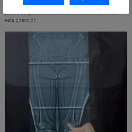
internet habilitada
, proporcionada por una de las
médica por igual, dado que no había ningún indicio
operadoras de telefonía participantes, y otorgas tu
consentimiento en cada página web).
previo de que la compañía estuviera trabajando en
La tecnología Utiq está diseñada con la privacidad como
esta dirección.
prioridad ofreciéndote elección y control.
La tecnología utiliza un identificador cifrado creado por tu
operadora de telefonía
, utilizando tu dirección IP y otra
información de la cuenta de cliente de
telecomunicaciones vinculada a la conexión que utilizas
(p. ej., número de teléfono móvil).
Este identificador se asigna a la conexión de internet, por
lo que cualquier persona que conecte su dispositivo y
consienta el uso de la tecnología recibirá el mismo
identificador. Típicamente:
Si utilizas una
conexión de banda ancha
(p. ej., Wi-Fi),
el marketing o análisis se realizará en función de las
actividades de navegación de los miembros del hogar
que hayan dado su consentimiento.
Si utilizas
datos móviles
, el marketing será más
personalizado, ya que se basará únicamente en la
navegación del usuario del móvil.
Puedes gestionar los consentimientos Utiq seleccionando