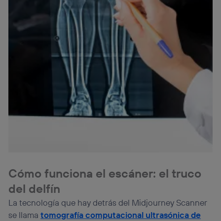
“Administrar Utiq” en la parte inferior de esta página web o
visitando el
portal de privacidad de Utiq
(“consenthub”)
. Para más información, consulta
la
política de privacidad de Utiq
.
Cómo funciona el escáner: el truco
del delfín
La tecnología que hay detrás del Midjourney Scanner
se llama
tomografía computacional ultrasónica de