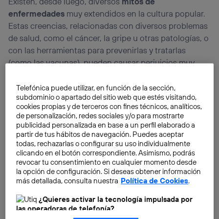
Existen, desde luego, diversos
mitos de
enfermedades
muy extendidos en la cultura popular.
Estas creencias, relacionadas con diversos problemas
de salud, como el cáncer, la gripe u otras patologías, o
con las herramientas para prevenirlas y tratarlas
(como las vacunas), pueden causar perjuicios muy
serios en la sociedad. Por ello es importante ser crítico
con la información que recibimos a diario.
Telefónica puede utilizar, en función de la sección,
subdominio o apartado del sitio web que estés visitando,
cookies propias y de terceros con fines técnicos, analíticos,
de personalización, redes sociales y/o para mostrarte
publicidad personalizada en base a un perfil elaborado a
partir de tus hábitos de navegación. Puedes aceptar
todas, rechazarlas o configurar su uso individualmente
clicando en el botón correspondiente. Asimismo, podrás
revocar tu consentimiento en cualquier momento desde
la opción de configuración. Si deseas obtener información
más detallada, consulta nuestra
Política de Cookies
.
¿Quieres activar la tecnología impulsada por
las operadoras de telefonía?