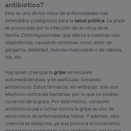
antibiótico?
Si utilizas
datos móviles
, el marketing será más
personalizado, ya que se basará únicamente en la
Este es uno de los mitos de enfermedades más
navegación del usuario del móvil.
extendidos y peligrosos para la
salud pública
. La gripe
Puedes gestionar los consentimientos Utiq seleccionando
es provocada por la infección de un virus de la
“Administrar Utiq” en la parte inferior de esta página web o
familia
Orthomyxoviridae,
que afecta a nuestras vías
visitando el
portal de privacidad de Utiq
(“consenthub”)
. Para más información, consulta
respiratorias, causando síntomas como dolor de
la
política de privacidad de Utiq
.
garganta, debilidad, dolores musculares o de cabeza,
tos, etc.
Hay quien cree que la
gripe
se resuelve
automedicándose, y en particular, tomando
antibióticos. Estos fármacos, sin embargo, solo son
efectivos contra las bacterias, por lo que no podrán
curarnos de la gripe. Por este motivo, consumir
antibióticos para luchar contra la gripe es uno de
estos mitos de enfermedades falsos. Y además, esta
creencia es peligrosa, ya que provoca el incremento
de bacterias resistentes a los antibióticos, por lo que